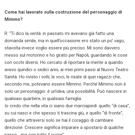
Come hai lavorato sulla costruzione del personaggio di
Mimmo?
R: “Ti dico la verità: in passato mi avevano già fatto una
domanda simile, ma in quell’occasione ero stato un po’ vago,
stavolta invece voglio essere più preciso. Mi sono davvero
messo sul motorino e ho girato per Napoli, guardando le cose
con occhi diversi. Ho cercato di riportare la mente a quando
avevo quindici o sedici anni, ai miei primi passi al Nuovo Teatro
Sanità. Ho rivisto i volti, le voci, le risate di quei ragazzi che,
secondo me, potevano essere Mimmo. Perché Mimmo non è
solo un personaggio: è un’idea, una possibilità. Può nascere in
qualsiasi quartiere, in qualsiasi famiglia.
Io credo che nella vita ci siano due marciapiedi: quello “di casa”,
su cui nasci e che spesso ti trascina giù, e quello “di fronte”,
quello che attraversi solo se hai il coraggio di cambiare
direzione. Crescere significa imparare a spostarsi di qualche
passo… ma con tutto il cuore”.