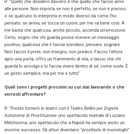
R: “Quello che desidero davvero è che quello che faccio arrivi
alle persone. Non importa se non è perfetto, se non è preciso,
o se qualcuno lo interpreta in modo diverso da come l’ho
pensato: se arriva, se tocca un cuore, per me va bene così. A
me basta che qualcosa, anche piccolo, accenda un’emozione.
Certo, sogno che chi guarda possa ricevere un messaggio
positivo, qualcosa che li faccia sorridere, pensare, sognare.
Non faccio il prete, non insegno, non predico. Faccio l’attore:
apro una porta, offro un frammento di vita, e lascio che chi
guarda lo accolga e lo faccia vivere dentro di sé, come vuole. È
un gesto semplice, ma per me è tutto”:
Quali sono i progetti prossimi su cui stai lavorando o che
vorresti affrontare?
R: “Presto tornerò in teatro con il Teatro Bellini per
Dignità
Autonome di Prostituzione
uno spettacolo teatrale di Luciano
Melchionna, uno spettacolo che a Napoli ha sempre avuto un
enorme successo. Gli attori diventano “prostitute di monologhi”