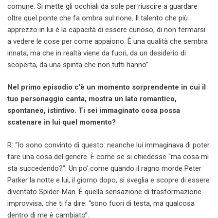
comune. Si mette gli occhiali da sole per riuscire a guardare
oltre quel ponte che fa ombra sul rione. Il talento che più
apprezzo in lui è la capacità di essere curioso, di non fermarsi
a vedere le cose per come appaiono. È una qualità che sembra
innata, ma che in realtà viene da fuori, da un desiderio di
scoperta, da una spinta che non tutti hanno”
Nel primo episodio c’è un momento sorprendente in cui il
tuo personaggio canta, mostra un lato romantico,
spontaneo, istintivo. Ti sei immaginato cosa possa
scatenare in lui quel momento?
R: “Io sono convinto di questo: neanche lui immaginava di poter
fare una cosa del genere. È come se si chiedesse “ma cosa mi
sta succedendo?”. Un po’ come quando il ragno morde Peter
Parker la notte e lui, il giorno dopo, si sveglia e scopre di essere
diventato Spider-Man. È quella sensazione di trasformazione
improvvisa, che ti fa dire: “sono fuori di testa, ma qualcosa
dentro di me è cambiato”.