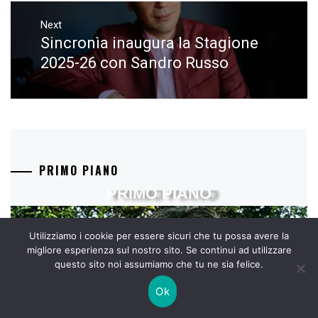
Next
Sincronìa inaugura la Stagione
Next
post:
2025-26 con Sandro Russo
PRIMO PIANO
PRIMO PIANO
Utilizziamo i cookie per essere sicuri che tu possa avere la
artinengo: una donna che ha imparato a s
migliore esperienza sul nostro sito. Se continui ad utilizzare
questo sito noi assumiamo che tu ne sia felice.
Ok