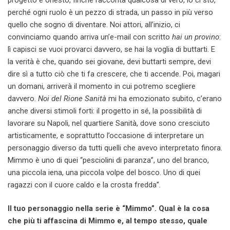
perché ogni ruolo è un pezzo di strada, un passo in più verso
quello che sogno di diventare. Noi attori, all’inizio, ci
convinciamo quando arriva un’e-mail con scritto
hai un provino
:
lì capisci se vuoi provarci davvero, se hai la voglia di buttarti. E
la verità è che, quando sei giovane, devi buttarti sempre, devi
dire sì a tutto ciò che ti fa crescere, che ti accende. Poi, magari
un domani, arriverà il momento in cui potremo scegliere
davvero.
Noi del Rione Sanità
mi ha emozionato subito, c’erano
anche diversi stimoli forti: il progetto in sé, la possibilità di
lavorare su Napoli, nel quartiere Sanità, dove sono cresciuto
artisticamente, e soprattutto l’occasione di interpretare un
personaggio diverso da tutti quelli che avevo interpretato finora.
Mimmo è uno di quei “pesciolini di paranza”, uno del branco,
una piccola iena, una piccola volpe del bosco. Uno di quei
ragazzi con il cuore caldo e la crosta fredda”.
Il tuo personaggio nella serie è “Mimmo”. Qual è la cosa
che più ti affascina di Mimmo e, al tempo stesso, quale