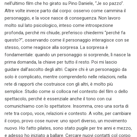
nell’ultimo film che ho girato su Pino Daniele, “Je so pazzo”.
Altre volte invece parto dal corpo: osservo come cammina il
personaggio, e la voce nasce di conseguenza. Non lavoro
molto sul lato psicologico, inteso come introspezione
profonda, perché mi chiude; preferisco chiedermi “perché fa
questo?”, osservando come il personaggio interagisce con se
stesso, come reagisce alla sorpresa. La sorpresa è
fondamentale: quando un personaggio si sorprende, lì nasce la
prima domanda, la chiave per tutto il resto. Poi mi lascio
guidare dall’ascolto degli altri. Capire chi è un personaggio da
solo è complicato, mentre comprenderlo nelle relazioni, nella
rete di rapporti che costruisce con gli altri, è molto più
semplice. Studio come si colloca nel contesto del film o dello
spettacolo, perché è essenziale anche il tono con cui
comunichiamo con lo spettatore. Insomma, creo una sorta di
rete tra corpo, voce, relazioni e contesto. A volte, per cambiare
il corpo, provo cose nuove: uno sport diverso, un movimento
nuovo. Ho fatto pilates, sono stato pugile per tre anni e mezzo,
e adesso ho iniziato a ballare. Cercare nuovi contatti col corpo