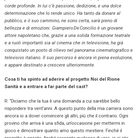
corde profonde. In lui c’è passione, dedizione, e una dolce
determinazione che lo rende unico. Ha tanto da donare al
pubblico, e il suo cammino, ne sono certa, sarà pieno di
bellezza e di emozioni. Giampiero De Concilio è un giovane
attore napoletano che, grazie a una solida formazione teatrale
e a ruoli importanti sia al cinema che in televisione, ha già
conquistato un posto di rilievo nel panorama cinematografico e
televisivo italiano. Il suo percorso è ancora in piena evoluzione,
e appare destinato a crescere ulteriormente.
Cosa ti ha spinto ad aderire al progetto Noi del Rione
Sanità e a entrare a far parte del cast?
R: “Diciamo che la tua è una domanda a cui sarebbe bello
rispondere tra vent’anni. A questo punto della mia carriera sono
ancora io a dover convincere gli altri, più che il contrario. Ogni
provino che arriva è una sfida, un’occasione per mettermi in
gioco e dimostrare quanto amo questo mestiere. Finché il
progetto è onesto, finché racconta qualcosa di vero, io ci sto,