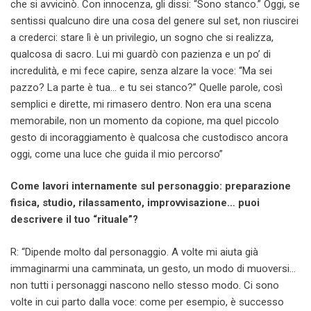
che si avvicinò. Con innocenza, gli dissi: “Sono stanco.” Oggi, se
sentissi qualcuno dire una cosa del genere sul set, non riuscirei
a crederci: stare lì è un privilegio, un sogno che si realizza,
qualcosa di sacro. Lui mi guardò con pazienza e un po’ di
incredulità, e mi fece capire, senza alzare la voce: “Ma sei
pazzo? La parte è tua… e tu sei stanco?” Quelle parole, così
semplici e dirette, mi rimasero dentro. Non era una scena
memorabile, non un momento da copione, ma quel piccolo
gesto di incoraggiamento è qualcosa che custodisco ancora
oggi, come una luce che guida il mio percorso”
Come lavori internamente sul personaggio: preparazione
fisica, studio, rilassamento, improvvisazione… puoi
descrivere il tuo “rituale”?
R: “Dipende molto dal personaggio. A volte mi aiuta già
immaginarmi una camminata, un gesto, un modo di muoversi…
non tutti i personaggi nascono nello stesso modo. Ci sono
volte in cui parto dalla voce: come per esempio, è successo