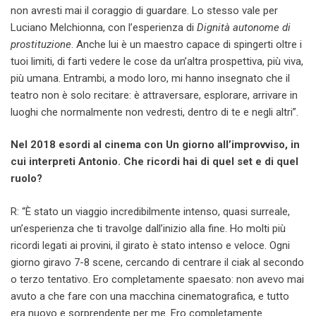
non avresti mai il coraggio di guardare. Lo stesso vale per
Luciano Melchionna, con l’esperienza di
Dignità autonome di
prostituzione
. Anche lui è un maestro capace di spingerti oltre i
tuoi limiti, di farti vedere le cose da un’altra prospettiva, più viva,
più umana. Entrambi, a modo loro, mi hanno insegnato che il
teatro non è solo recitare: è attraversare, esplorare, arrivare in
luoghi che normalmente non vedresti, dentro di te e negli altri”.
Nel 2018 esordi al cinema con Un giorno all’improvviso, in
cui interpreti Antonio. Che ricordi hai di quel set e di quel
ruolo?
R: “È stato un viaggio incredibilmente intenso, quasi surreale,
un’esperienza che ti travolge dall’inizio alla fine. Ho molti più
ricordi legati ai provini, il girato è stato intenso e veloce. Ogni
giorno giravo 7-8 scene, cercando di centrare il ciak al secondo
o terzo tentativo. Ero completamente spaesato: non avevo mai
avuto a che fare con una macchina cinematografica, e tutto
era nuovo e sorprendente per me. Ero completamente