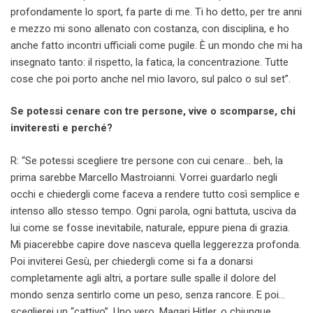
profondamente lo sport, fa parte di me. Ti ho detto, per tre anni
e mezzo mi sono allenato con costanza, con disciplina, e ho
anche fatto incontri ufficiali come pugile. È un mondo che mi ha
insegnato tanto: il rispetto, la fatica, la concentrazione. Tutte
cose che poi porto anche nel mio lavoro, sul palco o sul set”.
Se potessi cenare con tre persone, vive o scomparse, chi
inviteresti e perché?
R: “Se potessi scegliere tre persone con cui cenare… beh, la
prima sarebbe Marcello Mastroianni. Vorrei guardarlo negli
occhi e chiedergli come faceva a rendere tutto così semplice e
intenso allo stesso tempo. Ogni parola, ogni battuta, usciva da
lui come se fosse inevitabile, naturale, eppure piena di grazia.
Mi piacerebbe capire dove nasceva quella leggerezza profonda.
Poi inviterei Gesù, per chiedergli come si fa a donarsi
completamente agli altri, a portare sulle spalle il dolore del
mondo senza sentirlo come un peso, senza rancore. E poi…
sceglierei un “cattivo”. Uno vero. Magari Hitler, o chiunque