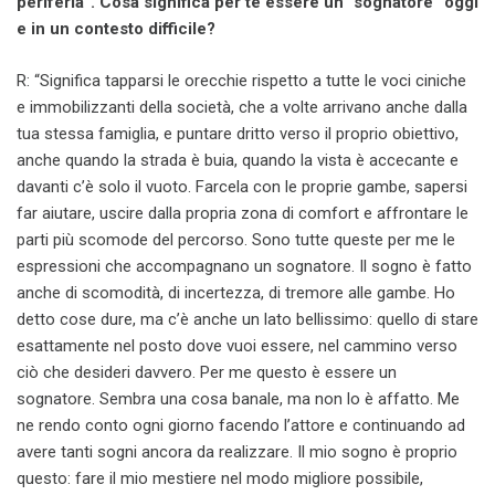
periferia”. Cosa significa per te essere un “sognatore” oggi
e in un contesto difficile?
R: “Significa tapparsi le orecchie rispetto a tutte le voci ciniche
e immobilizzanti della società, che a volte arrivano anche dalla
tua stessa famiglia, e puntare dritto verso il proprio obiettivo,
anche quando la strada è buia, quando la vista è accecante e
davanti c’è solo il vuoto. Farcela con le proprie gambe, sapersi
far aiutare, uscire dalla propria zona di comfort e affrontare le
parti più scomode del percorso. Sono tutte queste per me le
espressioni che accompagnano un sognatore. Il sogno è fatto
anche di scomodità, di incertezza, di tremore alle gambe. Ho
detto cose dure, ma c’è anche un lato bellissimo: quello di stare
esattamente nel posto dove vuoi essere, nel cammino verso
ciò che desideri davvero. Per me questo è essere un
sognatore. Sembra una cosa banale, ma non lo è affatto. Me
ne rendo conto ogni giorno facendo l’attore e continuando ad
avere tanti sogni ancora da realizzare. Il mio sogno è proprio
questo: fare il mio mestiere nel modo migliore possibile,