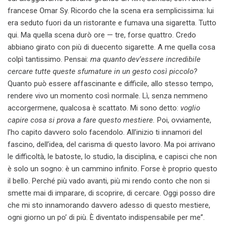
francese Omar Sy. Ricordo che la scena era semplicissima: lui
era seduto fuori da un ristorante e fumava una sigaretta. Tutto
qui. Ma quella scena durò ore — tre, forse quattro. Credo
abbiano girato con più di duecento sigarette. A me quella cosa
colpì tantissimo. Pensai:
ma quanto dev’essere incredibile
cercare tutte queste sfumature in un gesto così piccolo?
Quanto può essere affascinante e difficile, allo stesso tempo,
rendere vivo un momento così normale. Lì, senza nemmeno
accorgermene, qualcosa è scattato. Mi sono detto:
voglio
capire cosa si prova a fare questo mestiere.
Poi, ovviamente,
l’ho capito davvero solo facendolo. All’inizio ti innamori del
fascino, dell’idea, del carisma di questo lavoro. Ma poi arrivano
le difficoltà, le batoste, lo studio, la disciplina, e capisci che non
è solo un sogno: è un cammino infinito. Forse è proprio questo
il bello. Perché più vado avanti, più mi rendo conto che non si
smette mai di imparare, di scoprire, di cercare. Oggi posso dire
che mi sto innamorando davvero adesso di questo mestiere,
ogni giorno un po’ di più. È diventato indispensabile per me”.