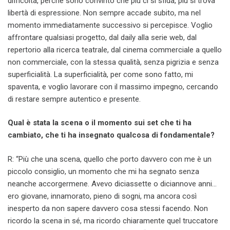
difficoltà, perché sono convinto che più ci si sfida, più si trova
libertà di espressione. Non sempre accade subito, ma nel
momento immediatamente successivo si percepisce. Voglio
affrontare qualsiasi progetto, dal daily alla serie web, dal
repertorio alla ricerca teatrale, dal cinema commerciale a quello
non commerciale, con la stessa qualità, senza pigrizia e senza
superficialità. La superficialità, per come sono fatto, mi
spaventa, e voglio lavorare con il massimo impegno, cercando
di restare sempre autentico e presente.
Qual è stata la scena o il momento sui set che ti ha
cambiato, che ti ha insegnato qualcosa di fondamentale?
R: “Più che una scena, quello che porto davvero con me è un
piccolo consiglio, un momento che mi ha segnato senza
neanche accorgermene. Avevo diciassette o diciannove anni…
ero giovane, innamorato, pieno di sogni, ma ancora così
inesperto da non sapere davvero cosa stessi facendo. Non
ricordo la scena in sé, ma ricordo chiaramente quel truccatore