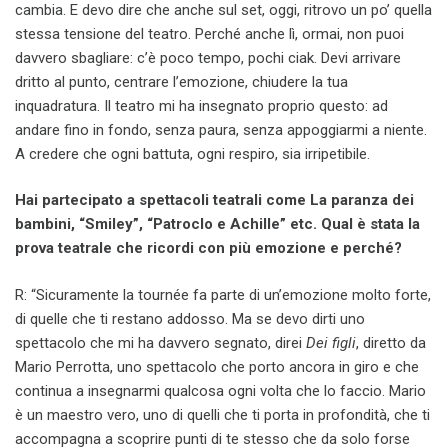
cambia. E devo dire che anche sul set, oggi, ritrovo un po’ quella
stessa tensione del teatro. Perché anche lì, ormai, non puoi
davvero sbagliare: c’è poco tempo, pochi ciak. Devi arrivare
dritto al punto, centrare l’emozione, chiudere la tua
inquadratura. Il teatro mi ha insegnato proprio questo: ad
andare fino in fondo, senza paura, senza appoggiarmi a niente.
A credere che ogni battuta, ogni respiro, sia irripetibile.
Hai partecipato a spettacoli teatrali come La paranza dei
bambini, “Smiley”, “Patroclo e Achille” etc. Qual è stata la
prova teatrale che ricordi con più emozione e perché?
R: “Sicuramente la tournée fa parte di un’emozione molto forte,
di quelle che ti restano addosso. Ma se devo dirti uno
spettacolo che mi ha davvero segnato, direi
Dei figli
, diretto da
Mario Perrotta, uno spettacolo che porto ancora in giro e che
continua a insegnarmi qualcosa ogni volta che lo faccio. Mario
è un maestro vero, uno di quelli che ti porta in profondità, che ti
accompagna a scoprire punti di te stesso che da solo forse