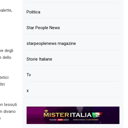
alette,
Politica
Star People News
starpeoplenews magazine
ne degli
e dello
Storie Italiane
Tv
tetici
tri
x
on tessuti
un divano
e