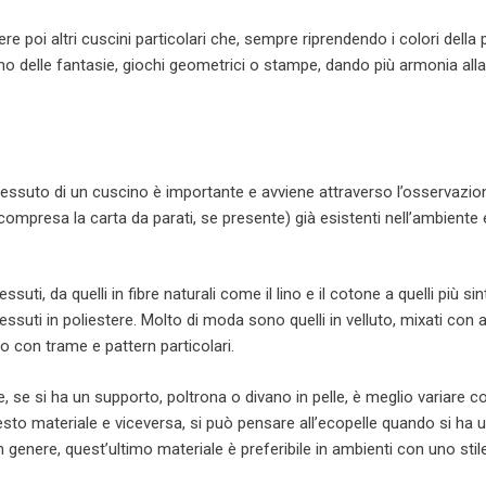
e poi altri cuscini particolari che, sempre riprendendo i colori della p
rno delle fantasie, giochi geometrici o stampe, dando più armonia alla
tessuto di un cuscino è importante e avviene attraverso l’osservazio
(compresa la carta da parati, se presente) già esistenti nell’ambiente 
essuti, da quelli in fibre naturali come il lino e il cotone a quelli più sin
essuti in poliestere. Molto di moda sono quelli in velluto, mixati con al
 o con trame e pattern particolari.
 se si ha un supporto, poltrona o divano in pelle, è meglio variare c
sto materiale e viceversa, si può pensare all’ecopelle quando si ha 
n genere, quest’ultimo materiale è preferibile in ambienti con uno stil