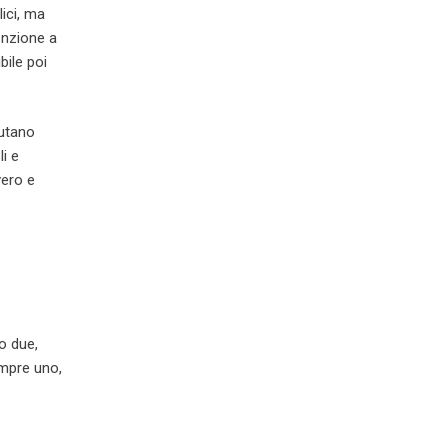
ici, ma
enzione a
ile poi
iutano
i e
vero e
o due,
empre uno,