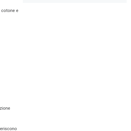
e cotone e
uzione
feriscono