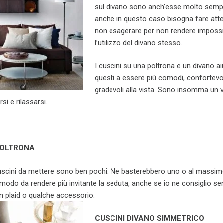
sul divano sono anch’esse molto sempl
anche in questo caso bisogna fare att
non esagerare per non rendere impossib
l’utilizzo del divano stesso.
I cuscini su una poltrona e un divano a
questi a essere più comodi, confortevol
gradevoli alla vista. Sono insomma un 
si e rilassarsi.
POLTRONA
cuscini da mettere sono ben pochi. Ne basterebbero uno o al massim
 in modo da rendere più invitante la seduta, anche se io ne consiglio s
 plaid o qualche accessorio.
CUSCINI DIVANO SIMMETRICO