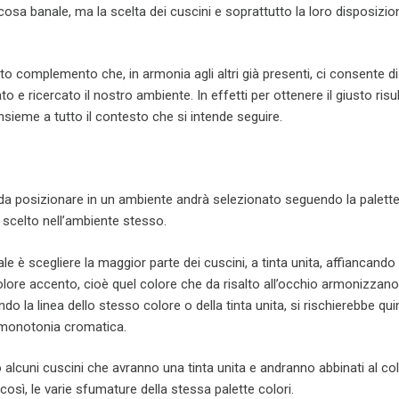
cosa banale, ma la scelta dei cuscini e soprattutto la loro disposizi
usto complemento che, in armonia agli altri già presenti, ci consente d
to e ricercato il nostro ambiente. In effetti per ottenere il giusto risu
insieme a tutto il contesto che si intende seguire.
i da posizionare in un ambiente andrà selezionato seguendo la palette
 scelto nell’ambiente stesso.
 è scegliere la maggior parte dei cuscini, a tinta unita, affiancando 
olore accento, cioè quel colore che da risalto all’occhio armonizzano
o la linea dello stesso colore o della tinta unita, si rischierebbe quin
 monotonia cromatica.
 alcuni cuscini che avranno una tinta unita e andranno abbinati al co
osì, le varie sfumature della stessa palette colori.