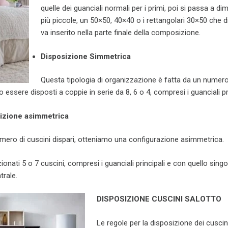
quelle dei guanciali normali per i primi, poi si passa a di
più piccole, un 50×50, 40×40 o i rettangolari 30×50 che di
va inserito nella parte finale della composizione.
Disposizione Simmetrica
Questa tipologia di organizzazione è fatta da un numero 
essere disposti a coppie in serie da 8, 6 o 4, compresi i guanciali pri
izione asimmetrica
umero di cuscini dispari, otteniamo una configurazione asimmetrica.
ionati 5 o 7 cuscini, compresi i guanciali principali e con quello sing
trale.
DISPOSIZIONE CUSCINI SALOTTO
Le regole per la disposizione dei cuscin