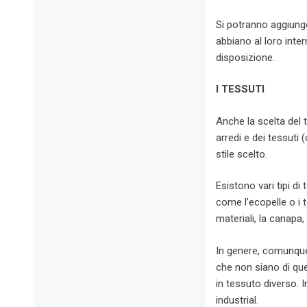
Si potranno aggiunger
abbiano al loro inte
disposizione.
I TESSUTI
Anche la scelta del 
arredi e dei tessuti 
stile scelto.
Esistono vari tipi di t
come l’ecopelle o i t
materiali, la canapa,
In genere, comunque,
che non siano di que
in tessuto diverso. I
industrial.