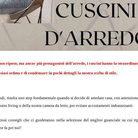
uon riposo, ma ancor più protagonisti dell’arredo, i cuscini hanno la straordina
asi seduta e di condensare in pochi dettagli la nostra scelta di stile.
indi, risulta uno step fondamentale quando si decide di arredare casa, con attenzione
stro living o della nostra camera da letto, per evitare accostamenti imbarazzanti.
iosi consigli che ci guideranno nella selezione del miglior guanciale su cui ri
e fa per noi!