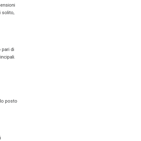
mensioni
 solito,
pari di
ncipali.
olo posto
i