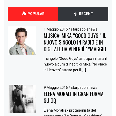
POPULAR
RECENT
1 Maggio 2015
/
starpeoplenews
MUSICA: MIKA “GOOD GUYS ” IL
NUOVO SINGOLO IN RADIO E IN
DIGITALE DA VENERDÌ 1°MAGGIO
Il singolo “Good Guys” anticipa in Italia il
nuovo album d’inediti di Mika “No Place
in Heaven” atteso per il […]
9 Maggio 2016
/
starpeoplenews
ELENA MORALI IN GRAN FORMA
SU GQ
Elena Morali ex protagonista del
programma ‘La Pupa e il Secchione’,