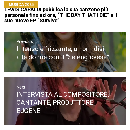
MUSICA 2025
LEWIS CAPALDI pubblica la sua canzone più
personale fino ad ora, “THE DAY THAT I DIE” e il
suo nuovo EP “Survive”
Navigazione
articoli
Previous
Intenso e frizzante, un brindisi
Previous
post:
alle donne con il “Selengiovese”
Next
INTERVISTA AL COMPOSITORE,
Next
post:
CANTANTE, PRODUTTORE
EUGENE