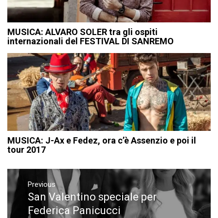
MUSICA: ALVARO SOLER tra gli ospiti
internazionali del FESTIVAL DI SANREMO
MUSICA: J-Ax e Fedez, ora c’è Assenzio e poi il
tour 2017
Navigazione
articoli
Previous
San Valentino speciale per
Previous
post:
Federica Panicucci