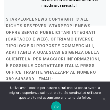
sul web con il suo debutto dietro una
macchina da presa. […]
STARPEOPLENEWS COPYRIGHT © ALL
RIGHTS RESERVED. STARPEOPLENEWS
OFFRE SERVIZI PUBBLICITARI INTEGRATI
(CARTACEO E WEB). OFFRIAMO DIVERSE
TIPOLOGIE DI PROPOSTE COMMERCIALI,
ADATTABILI A QUALSIASI ESIGENZA DELLA
CLIENTELA. PER MAGGIORI INFORMAZIONI,
È POSSIBILE CONTATTARE ITALIA PRESS
OFFICE TRAMITE WHAZZAPP AL NUMERO
389 6493830 - EMAIL:
ITALIAPRESSOFFICE@GMAIL.COM
-
Utilizziamo i cookie per essere sicuri che tu possa avere la
WEBMASTER :
FRANCESCO GENTILE
migliore esperienza sul nostro sito. Se continui ad utilizzare
questo sito noi assumiamo che tu ne sia felice.
FREELANCE
Ok