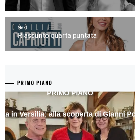
Next
Riassunto quarta puntata
Next
post:
PRIMO PIANO
PRIMO PIANO
ina in Versilia: alla scoperta di Gianni Pol