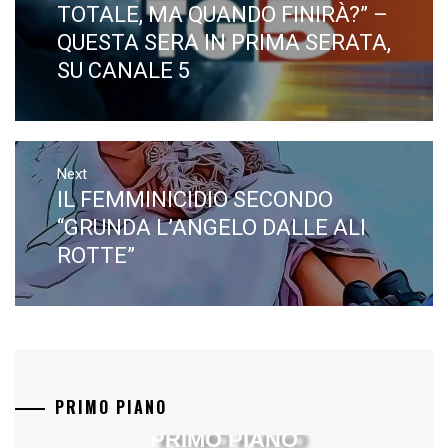
post:
TOTALE, MA QUANDO FINIRÀ?” –
QUESTA SERA IN PRIMA SERATA,
SU CANALE 5
Next
IL FEMMINICIDIO SECONDO
Next
post:
“GRUNDA L’ANGELO DALLE ALI
ROTTE”
PRIMO PIANO
PRIMO PIANO