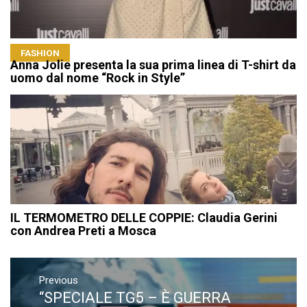
FASHION
Anna Jolie presenta la sua prima linea di T-shirt da
uomo dal nome “Rock in Style”
IL TERMOMETRO DELLE COPPIE: Claudia Gerini
con Andrea Preti a Mosca
Navigazione
articoli
Previous
“SPECIALE TG5 – È GUERRA
Previous