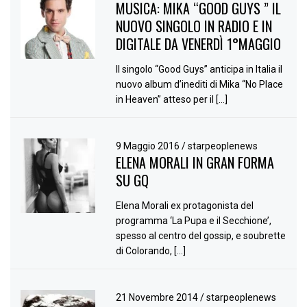
MUSICA: MIKA “GOOD GUYS ” IL
NUOVO SINGOLO IN RADIO E IN
DIGITALE DA VENERDÌ 1°MAGGIO
Il singolo “Good Guys” anticipa in Italia il
nuovo album d’inediti di Mika “No Place
in Heaven” atteso per il […]
9 Maggio 2016
/
starpeoplenews
ELENA MORALI IN GRAN FORMA
SU GQ
Elena Morali ex protagonista del
programma ‘La Pupa e il Secchione’,
spesso al centro del gossip, e soubrette
di Colorando, […]
21 Novembre 2014
/
starpeoplenews