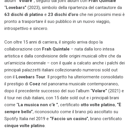
album
“Volare”
, seguito dal joint album con
Frah Quintale
“
Lovebars”
(2023), simbolo della ripartenza del cantautore da
63 dischi di platino
e
23 dischi d’oro
che nei prossimi mesi è
pronto a trasportare il suo pubblico in un nuovo viaggio,
introspettivo e sincero.
Con oltre 15 anni di carriera, il singolo arriva dopo la
collaborazione con
Frah Quintale
– nata dalla loro intesa
artistica e dalla condivisione delle origini musicali oltre che da
un’amicizia decennale – con il quale a calcato anche i palchi dei
principali palazzetti italiani collezionando numerosi sold out
con il
Lovebars Tour
.
Il progetto ha ulteriormente consolidato
il prestigio di
Coez
nel panorama musicale contemporaneo,
dopo il precedente successo del suo l’album “
Volare”
(2021)
e
il tour nei club italiani, con 15 date sold out e i principali brani
come “
La musica non c’è
”
, certificato
otto volte platino
,
“È
sempre bello”
, riconosciuto come il brano più ascoltato su
Spotify Italia nel 2019 e
“Faccio un casino”
, brano certificato
cinque volte platino
.