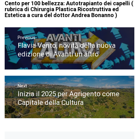
Cento per 100 bellezza: Autotrapianto dei capelli (
rubrica di Chirurgia Plastica Ricostruttiva ed
Estetica a cura del dottor Andrea Bonanno )
Navigazione
articoli
Previous
Flavia Vento, novità della nuova
Previous
post:
edizione di Avanti un altro
Next
Inizia il 2025 per Agrigento come
Next
post:
Capitale della Cultura