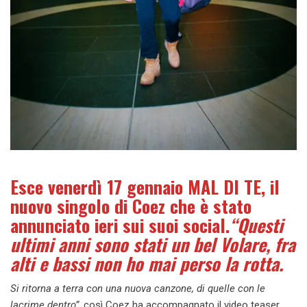
Esce venerdì 17 gennaio MAL DI TE, il
nuovo singolo di Coez che è stato
annunciato ieri sui suoi social.
“Questi
ultimi anni sono stati un bel Volare, fra
alti e bassi non ho mai perso la rotta.
Si ritorna a terra con una nuova canzone, di quelle con le
lacrime dentro”
, così Coez ha accompagnato il video teaser