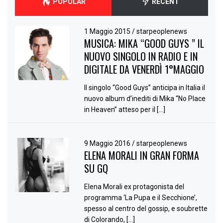
POPULAR
RECENT
1 Maggio 2015
/
starpeoplenews
MUSICA: MIKA “GOOD GUYS ” IL
NUOVO SINGOLO IN RADIO E IN
DIGITALE DA VENERDÌ 1°MAGGIO
Il singolo “Good Guys” anticipa in Italia il
nuovo album d’inediti di Mika “No Place
in Heaven” atteso per il […]
9 Maggio 2016
/
starpeoplenews
ELENA MORALI IN GRAN FORMA
SU GQ
Elena Morali ex protagonista del
programma ‘La Pupa e il Secchione’,
spesso al centro del gossip, e soubrette
di Colorando, […]