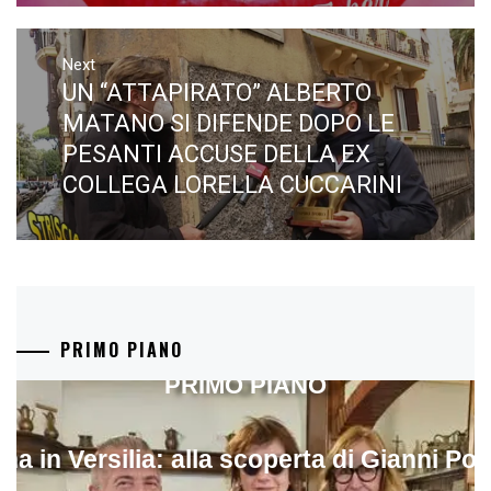
Next
UN “ATTAPIRATO” ALBERTO
Next
post:
MATANO SI DIFENDE DOPO LE
PESANTI ACCUSE DELLA EX
COLLEGA LORELLA CUCCARINI
PRIMO PIANO
PRIMO PIANO
ina in Versilia: alla scoperta di Gianni Pol