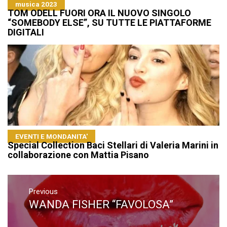
musica 2023
TOM ODELL FUORI ORA IL NUOVO SINGOLO
“SOMEBODY ELSE”, SU TUTTE LE PIATTAFORME
DIGITALI
EVENTI E MONDANITA'
Special Collection Baci Stellari di Valeria Marini in
collaborazione con Mattia Pisano
Navigazione
articoli
Previous
WANDA FISHER “FAVOLOSA”
Previous
post: