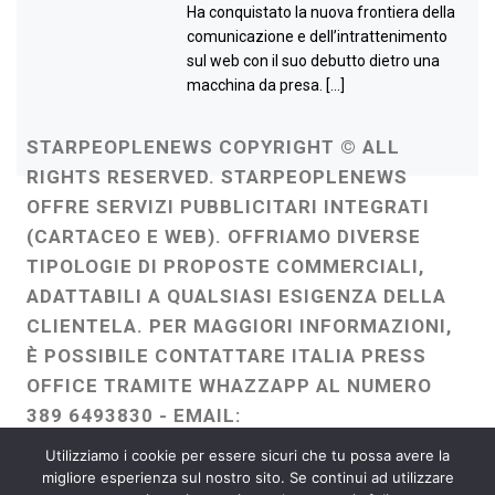
Ha conquistato la nuova frontiera della
comunicazione e dell’intrattenimento
sul web con il suo debutto dietro una
macchina da presa. […]
STARPEOPLENEWS COPYRIGHT © ALL
RIGHTS RESERVED. STARPEOPLENEWS
OFFRE SERVIZI PUBBLICITARI INTEGRATI
(CARTACEO E WEB). OFFRIAMO DIVERSE
TIPOLOGIE DI PROPOSTE COMMERCIALI,
ADATTABILI A QUALSIASI ESIGENZA DELLA
CLIENTELA. PER MAGGIORI INFORMAZIONI,
È POSSIBILE CONTATTARE ITALIA PRESS
OFFICE TRAMITE WHAZZAPP AL NUMERO
389 6493830 - EMAIL:
ITALIAPRESSOFFICE@GMAIL.COM
-
Utilizziamo i cookie per essere sicuri che tu possa avere la
WEBMASTER :
FRANCESCO GENTILE
migliore esperienza sul nostro sito. Se continui ad utilizzare