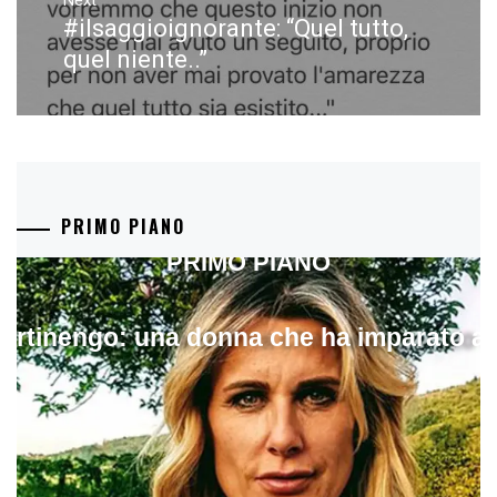
Next
#ilsaggioignorante: “Quel tutto,
Next
post:
quel niente..”
PRIMO PIANO
PRIMO PIANO
artinengo: una donna che ha imparato a s