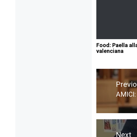
Food: Paella all
valenciana
Navigazione
articoli
Previ
AMICI:
Previ
post:
Next