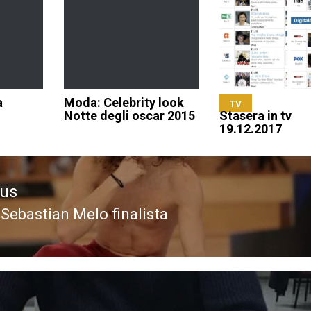
a
Moda: Celebrity look
TV
Notte degli oscar 2015
Stasera in tv
19.12.2017
ous
 Sebastian Melo finalista
ous