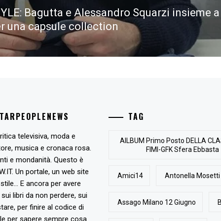
YLE: Bagutta e Alessandro Squarzi insieme a
er una capsule collection
STARPEOPLENEWS
TAG
ritica televisiva, moda e
AlLBUM Primo Posto DELLA CLA
tore, musica e cronaca rosa.
FIMI-GFK Sfera Ebbasta
nti e mondanità. Questo è
T. Un portale, un web site
Amici14
Antonella Mosetti
stile... E ancora per avere
, sui libri da non perdere, sui
Assago Milano 12 Giugno
B
are, per finire al codice di
ile per sapere sempre cosa