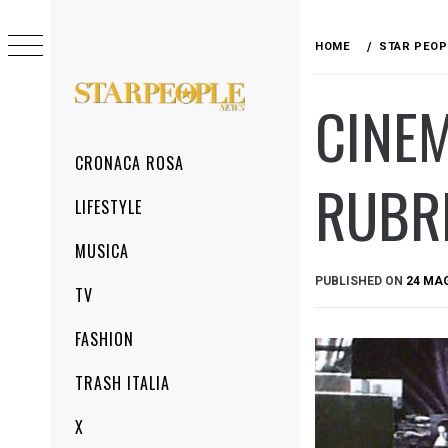
Skip
to
HOME
STAR PEOP
content
CINEM
STARPEOPLENEWS
IL PORTALE DELLA CRONACA ROSA, DEL
GLAMOUR DEL LIFESTYLE
Primary
CRONACA ROSA
Menu
RUBRI
LIFESTYLE
MUSICA
PUBLISHED ON
24 MA
TV
FASHION
TRASH ITALIA
X