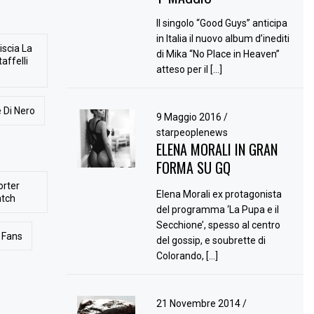
Il singolo “Good Guys” anticipa
in Italia il nuovo album d’inediti
iscia La
di Mika “No Place in Heaven”
affelli
atteso per il […]
 Di Nero
9 Maggio 2016
/
starpeoplenews
ELENA MORALI IN GRAN
FORMA SU GQ
orter
Elena Morali ex protagonista
atch
del programma ‘La Pupa e il
Secchione’, spesso al centro
Fans
del gossip, e soubrette di
Colorando, […]
21 Novembre 2014
/