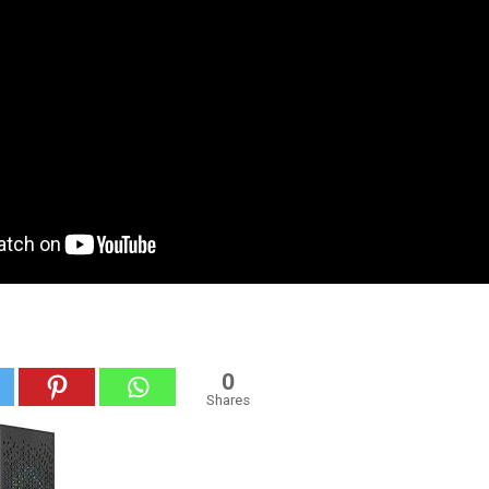
0
Shares