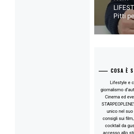
LIFEST
Next
Pitti p
post:
COSA È 
Lifestyle e c
giornalismo d'au
Cinema ed eve
STARPEOPLENEW.I
unico nel suo 
consigli sui film
cocktail da gust
accesso allo st