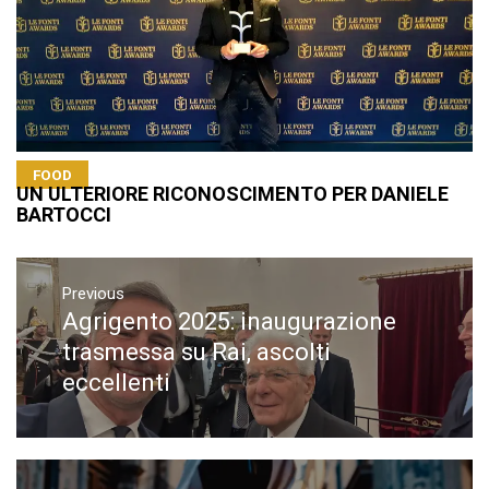
FOOD
UN ULTERIORE RICONOSCIMENTO PER DANIELE
BARTOCCI
Navigazione
articoli
Previous
Agrigento 2025: inaugurazione
Previous
post:
trasmessa su Rai, ascolti
eccellenti