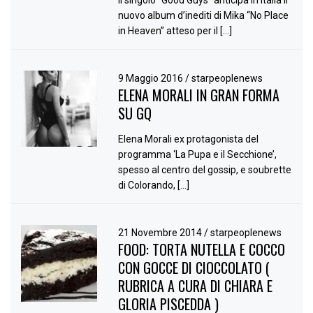
Il singolo “Good Guys” anticipa in Italia il
nuovo album d’inediti di Mika “No Place
in Heaven” atteso per il […]
9 Maggio 2016
/
starpeoplenews
ELENA MORALI IN GRAN FORMA
SU GQ
Elena Morali ex protagonista del
programma ‘La Pupa e il Secchione’,
spesso al centro del gossip, e soubrette
di Colorando, […]
21 Novembre 2014
/
starpeoplenews
FOOD: TORTA NUTELLA E COCCO
CON GOCCE DI CIOCCOLATO (
RUBRICA A CURA DI CHIARA E
GLORIA PISCEDDA )