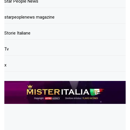
Star People News
starpeoplenews magazine
Storie Italiane
Tv
x