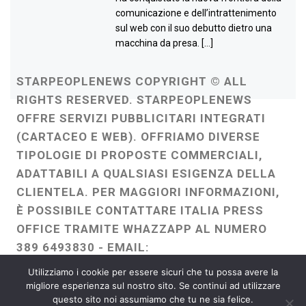
comunicazione e dell’intrattenimento
sul web con il suo debutto dietro una
macchina da presa. […]
STARPEOPLENEWS COPYRIGHT © ALL
RIGHTS RESERVED. STARPEOPLENEWS
OFFRE SERVIZI PUBBLICITARI INTEGRATI
(CARTACEO E WEB). OFFRIAMO DIVERSE
TIPOLOGIE DI PROPOSTE COMMERCIALI,
ADATTABILI A QUALSIASI ESIGENZA DELLA
CLIENTELA. PER MAGGIORI INFORMAZIONI,
È POSSIBILE CONTATTARE ITALIA PRESS
OFFICE TRAMITE WHAZZAPP AL NUMERO
389 6493830 - EMAIL:
ITALIAPRESSOFFICE@GMAIL.COM
-
Utilizziamo i cookie per essere sicuri che tu possa avere la
WEBMASTER :
FRANCESCO GENTILE
migliore esperienza sul nostro sito. Se continui ad utilizzare
questo sito noi assumiamo che tu ne sia felice.
FREELANCE