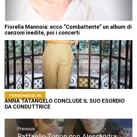
Fiorella Mannoia: ecco “Combattente” un album di
canzoni inedite, poi i concerti
PERSONAGGI IN
ANNA TATANGELO CONCLUDE IL SUO ESORDIO
DA CONDUTTRICE
Navigazione
articoli
Previous
Raffaello Tonon con Alessandra
Previous