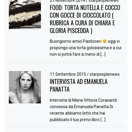
21 Novembre 2014
/
starpeoplenews
FOOD: TORTA NUTELLA E COCCO
CON GOCCE DI CIOCCOLATO (
RUBRICA A CURA DI CHIARA E
GLORIA PISCEDDA )
Buongiorno amici Pasticceri
oggi vi
propongo una torta golosissima e a cui
non si potrà fare a meno di […]
11 Settembre 2015
/
starpeoplenews
INTERVISTA AD EMANUELA
PANATTA
Intervista di Maria Vittoria Corasaniti
concessa da Emanuela Panatta Di
recente abbiamo letto che hai
pubblicato il tuo primo libro […]