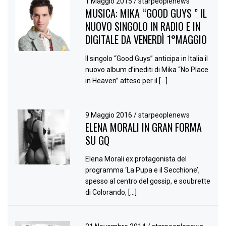
1 Maggio 2015
/
starpeoplenews
MUSICA: MIKA “GOOD GUYS ” IL
NUOVO SINGOLO IN RADIO E IN
DIGITALE DA VENERDÌ 1°MAGGIO
Il singolo “Good Guys” anticipa in Italia il
nuovo album d’inediti di Mika “No Place
in Heaven” atteso per il […]
9 Maggio 2016
/
starpeoplenews
ELENA MORALI IN GRAN FORMA
SU GQ
Elena Morali ex protagonista del
programma ‘La Pupa e il Secchione’,
spesso al centro del gossip, e soubrette
di Colorando, […]