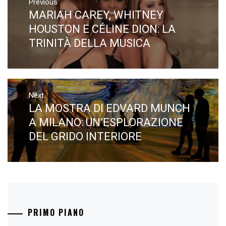
articoli
Previous
MARIAH CAREY, WHITNEY
Previous
post:
HOUSTON E CÉLINE DION: LA
TRINITÀ DELLA MUSICA
Next
LA MOSTRA DI EDVARD MUNCH
Next
post:
A MILANO: UN’ESPLORAZIONE
DEL GRIDO INTERIORE
PRIMO PIANO