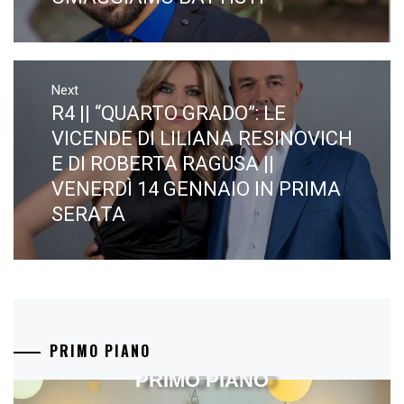
Next
R4 || “QUARTO GRADO”: LE
Next
post:
VICENDE DI LILIANA RESINOVICH
E DI ROBERTA RAGUSA ||
VENERDÌ 14 GENNAIO IN PRIMA
SERATA
PRIMO PIANO
PRIMO PIANO