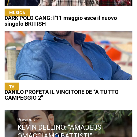
MUSICA
DARK POLO GANG: l’11 maggio esce il nuovo
singolo BRITISH
TV
DANILO PROFETA IL VINCITORE DE “A TUTTO
CAMPEGGIO 2”
Navigazione
articoli
Previous
KEVIN DELLINO: “AMADEUS
Previous
post:
OMAGGIAMO BATTISTI”