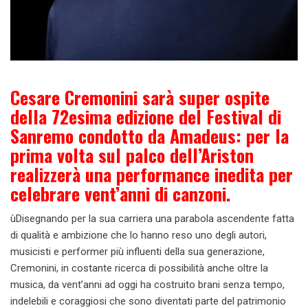
Cesare Cremonini sarà super ospite
della 72esima edizione del Festival di
Sanremo condotto da Amadeus: per la
prima volta sul palco dell’Ariston
realizzerà una performance inedita per
celebrare vent’anni di canzoni.
ùDisegnando per la sua carriera una parabola ascendente fatta
di qualità e ambizione che lo hanno reso uno degli autori,
musicisti e performer più influenti della sua generazione,
Cremonini, in costante ricerca di possibilità anche oltre la
musica, da vent’anni ad oggi ha costruito brani senza tempo,
indelebili e coraggiosi che sono diventati parte del patrimonio