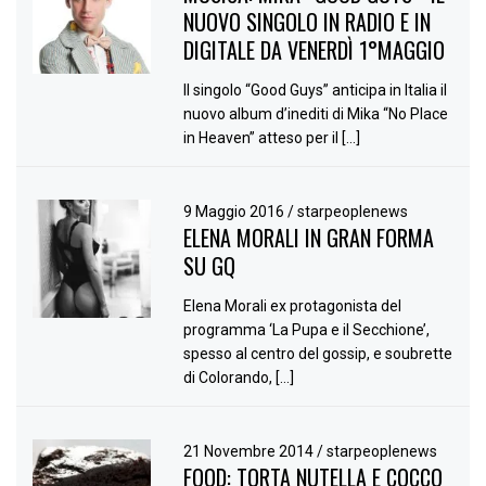
NUOVO SINGOLO IN RADIO E IN
DIGITALE DA VENERDÌ 1°MAGGIO
Il singolo “Good Guys” anticipa in Italia il
nuovo album d’inediti di Mika “No Place
in Heaven” atteso per il […]
9 Maggio 2016
/
starpeoplenews
ELENA MORALI IN GRAN FORMA
SU GQ
Elena Morali ex protagonista del
programma ‘La Pupa e il Secchione’,
spesso al centro del gossip, e soubrette
di Colorando, […]
21 Novembre 2014
/
starpeoplenews
FOOD: TORTA NUTELLA E COCCO