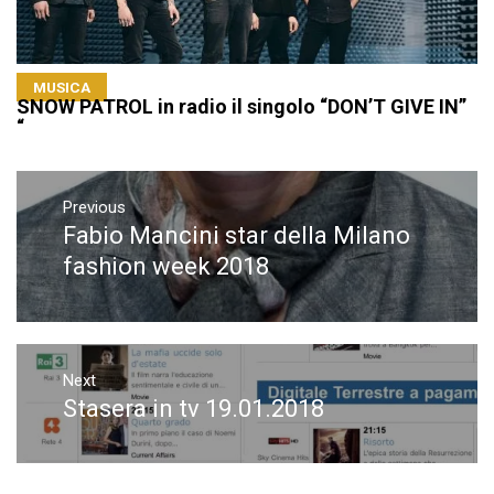
MUSICA
SNOW PATROL in radio il singolo “DON’T GIVE IN”
“
Navigazione
articoli
Previous
Fabio Mancini star della Milano
Previous
post:
fashion week 2018
Next
Stasera in tv 19.01.2018
Next
post: