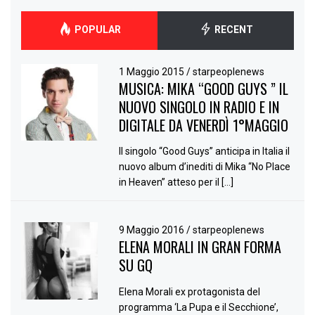
POPULAR
RECENT
1 Maggio 2015
/
starpeoplenews
MUSICA: MIKA “GOOD GUYS ” IL
NUOVO SINGOLO IN RADIO E IN
DIGITALE DA VENERDÌ 1°MAGGIO
Il singolo “Good Guys” anticipa in Italia il
nuovo album d’inediti di Mika “No Place
in Heaven” atteso per il […]
9 Maggio 2016
/
starpeoplenews
ELENA MORALI IN GRAN FORMA
SU GQ
Elena Morali ex protagonista del
programma ‘La Pupa e il Secchione’,