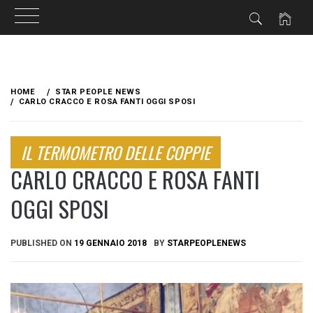
Skip
to
HOME
STAR PEOPLE NEWS
content
CARLO CRACCO E ROSA FANTI OGGI SPOSI
IL TERMOMETRO DELLE COPPIE
CARLO CRACCO E ROSA FANTI
OGGI SPOSI
PUBLISHED ON
19 GENNAIO 2018
BY
STARPEOPLENEWS