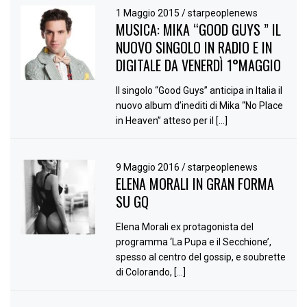
1 Maggio 2015
/
starpeoplenews
MUSICA: MIKA “GOOD GUYS ” IL
NUOVO SINGOLO IN RADIO E IN
DIGITALE DA VENERDÌ 1°MAGGIO
Il singolo “Good Guys” anticipa in Italia il
nuovo album d’inediti di Mika “No Place
in Heaven” atteso per il […]
9 Maggio 2016
/
starpeoplenews
ELENA MORALI IN GRAN FORMA
SU GQ
Elena Morali ex protagonista del
programma ‘La Pupa e il Secchione’,
spesso al centro del gossip, e soubrette
di Colorando, […]