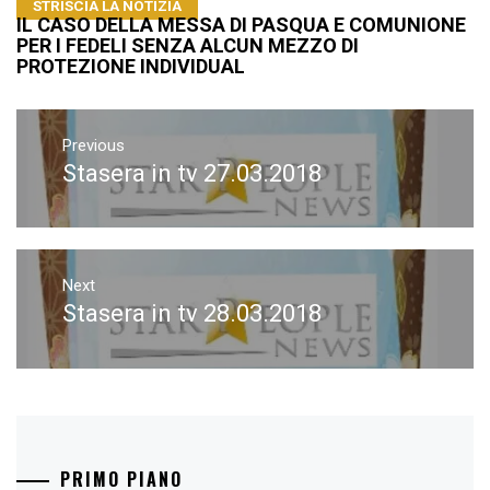
STRISCIA LA NOTIZIA
IL CASO DELLA MESSA DI PASQUA E COMUNIONE
PER I FEDELI SENZA ALCUN MEZZO DI
PROTEZIONE INDIVIDUAL
Navigazione
articoli
Previous
Stasera in tv 27.03.2018
Previous
post:
Next
Stasera in tv 28.03.2018
Next
post:
PRIMO PIANO