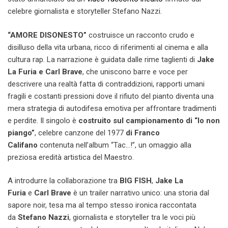
celebre giornalista e storyteller Stefano Nazzi.
“AMORE DISONESTO”
costruisce un racconto crudo e
disilluso della vita urbana, ricco di riferimenti al cinema e alla
cultura rap. La narrazione è guidata dalle rime taglienti di
Jake
La Furia
e Carl Brave
, che uniscono barre e voce per
descrivere una realtà fatta di contraddizioni, rapporti umani
fragili e costanti pressioni dove il rifiuto del pianto diventa una
mera strategia di autodifesa emotiva per affrontare tradimenti
e perdite. Il singolo è
costruito sul campionamento di “Io non
piango”
, celebre canzone del 1977
di Franco
Califano
contenuta nell’album “Tac…!”, un omaggio alla
preziosa eredità artistica del Maestro.
A introdurre la collaborazione tra
BIG FISH
,
Jake La
Furia
e
Carl Brave
è un trailer narrativo unico: una storia dal
sapore noir, tesa ma al tempo stesso ironica raccontata
da
Stefano Nazzi
, giornalista e storyteller tra le voci più