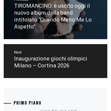
articoli
TIROMANCINO: è uscito oggi il
Previous
post:
nuovo album della band
intitolato “Quando Meno Me Lo
Aspetto”
Next
Inaugurazione giochi olimpici
Next
post:
Milano – Cortina 2026
PRIMO PIANO
PRIMO PIANO