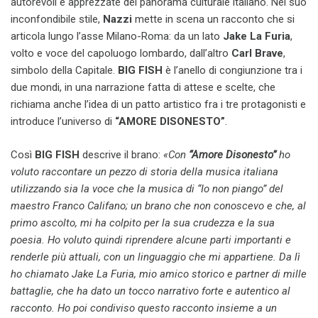
autorevoli e apprezzate del panorama culturale italiano. Nel suo
inconfondibile stile,
Nazzi
mette in scena un racconto che si
articola lungo l’asse Milano-Roma: da un lato
Jake La Furia
,
volto e voce del capoluogo lombardo, dall’altro
Carl Brave
,
simbolo della Capitale.
BIG FISH
è l’anello di congiunzione tra i
due mondi, in una narrazione fatta di attese e scelte, che
richiama anche l’idea di un patto artistico fra i tre protagonisti e
introduce l’universo di
“AMORE DISONESTO”
.
Così
BIG FISH
descrive il brano:
«Con
“Amore Disonesto”
ho
voluto raccontare un pezzo di storia della musica italiana
utilizzando sia la voce che la musica di “Io non piango” del
maestro Franco Califano; un brano che non conoscevo e che, al
primo ascolto, mi ha colpito per la sua crudezza e la sua
poesia. Ho voluto quindi riprendere alcune parti importanti e
renderle più attuali, con un linguaggio che mi appartiene. Da lì
ho chiamato Jake La Furia, mio amico storico e partner di mille
battaglie, che ha dato un tocco narrativo forte e autentico al
racconto. Ho poi condiviso questo racconto insieme a un