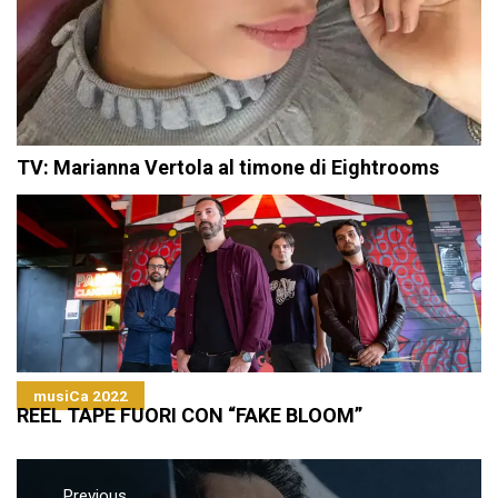
TV: Marianna Vertola al timone di Eightrooms
musiCa 2022
REEL TAPE FUORI CON “FAKE BLOOM”
Navigazione
Previous