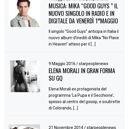
MUSICA: MIKA “GOOD GUYS ” IL
NUOVO SINGOLO IN RADIO E IN
DIGITALE DA VENERDÌ 1°MAGGIO
Il singolo “Good Guys” anticipa in Italia il
nuovo album d’inediti di Mika “No Place
in Heaven” atteso per il […]
9 Maggio 2016
/
starpeoplenews
ELENA MORALI IN GRAN FORMA
SU GQ
Elena Morali ex protagonista del
programma ‘La Pupa e il Secchione’,
spesso al centro del gossip, e soubrette
di Colorando, […]
21 Novembre 2014
/
starpeoplenews