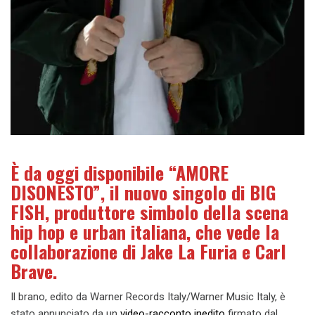
È da oggi disponibile “AMORE
DISONESTO”, il nuovo singolo di BIG
FISH, produttore simbolo della scena
hip hop e urban italiana, che vede la
collaborazione di Jake La Furia e Carl
Brave.
Il brano, edito da Warner Records Italy/Warner Music Italy, è
stato annunciato da un
video-racconto inedito
firmato dal