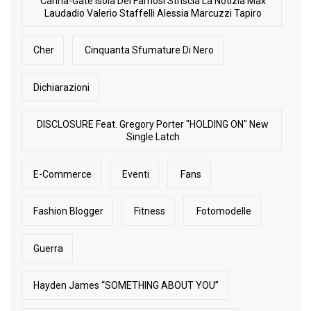
Canna-Gate Isola Dei Famosi Striscia La Notizia Max
Laudadio Valerio Staffelli Alessia Marcuzzi Tapiro
Cher
Cinquanta Sfumature Di Nero
Dichiarazioni
DISCLOSURE Feat. Gregory Porter "HOLDING ON" New
Single Latch
E-Commerce
Eventi
Fans
Fashion Blogger
Fitness
Fotomodelle
Guerra
Hayden James “SOMETHING ABOUT YOU”