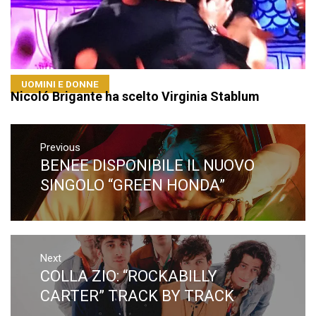
UOMINI E DONNE
Nicoló Brigante ha scelto Virginia Stablum
Navigazione
articoli
Previous
BENEE DISPONIBILE IL NUOVO
Previous
post:
SINGOLO “GREEN HONDA”
Next
COLLA ZIO: “ROCKABILLY
Next
post:
CARTER” TRACK BY TRACK