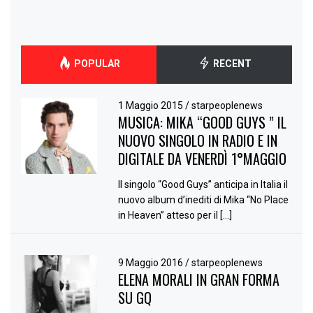
POPULAR
RECENT
1 Maggio 2015
/
starpeoplenews
MUSICA: MIKA “GOOD GUYS ” IL
NUOVO SINGOLO IN RADIO E IN
DIGITALE DA VENERDÌ 1°MAGGIO
Il singolo “Good Guys” anticipa in Italia il
nuovo album d’inediti di Mika “No Place
in Heaven” atteso per il […]
9 Maggio 2016
/
starpeoplenews
ELENA MORALI IN GRAN FORMA
SU GQ