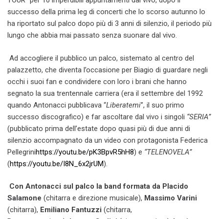
TOUR” per 10 imperdibili appuntamenti dal vivo, dopo il
successo della prima leg di concerti che lo scorso autunno lo
ha riportato sul palco dopo più di 3 anni di silenzio, il periodo più
lungo che abbia mai passato senza suonare dal vivo.
Ad accogliere il pubblico un palco, sistemato al centro del
palazzetto, che diventa l’occasione per Biagio di guardare negli
occhi i suoi fan e condividere con loro i brani che hanno
segnato la sua trentennale carriera (era il settembre del 1992
quando Antonacci pubblicava “
Liberatemi
”, il suo primo
successo discografico) e far ascoltare dal vivo i singoli
“SERIA”
(pubblicato prima dell’estate dopo quasi più di due anni di
silenzio accompagnato da un video con protagonista Federica
Pellegrini
https://youtu.be/pK3BpvR5hH8
) e
“TELENOVELA”
(
https://youtu.be/I8N_6x2jrUM
)
.
Con Antonacci sul palco la band formata da Placido
Salamone
(chitarra e direzione musicale),
Massimo Varini
(chitarra),
Emiliano Fantuzzi
(chitarra,