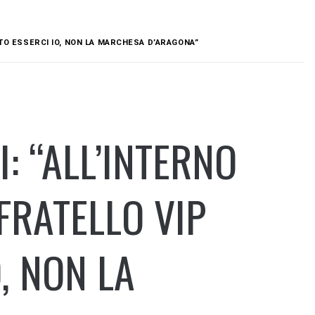
TO ESSERCI IO, NON LA MARCHESA D’ARAGONA”
: “ALL’INTERNO
FRATELLO VIP
, NON LA