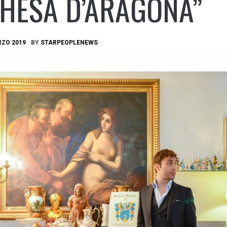
HESA D’ARAGONA”
RZO 2019
BY
STARPEOPLENEWS