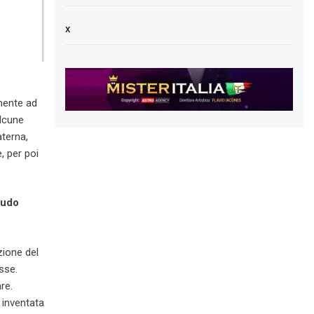
x
enente ad
alcune
aterna,
, per poi
eudo
zione del
sse.
re.
 inventata