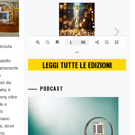
sciuta
atello
LEGGI TUTTE LE EDIZIONI
partenente
o
ese da
PODCAST
ata, è
tony oltre
le e
ti
nario
le, dove
rsi