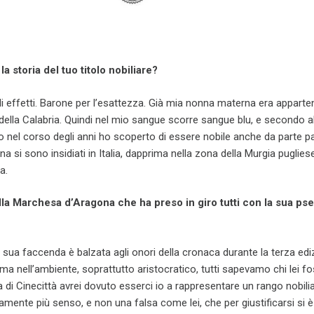
a storia del tuo titolo nobiliare?
gli effetti. Barone per l’esattezza. Già mia nonna materna era appart
della Calabria. Quindi nel mio sangue scorre sangue blu, e secondo 
o nel corso degli anni ho scoperto di essere nobile anche da parte p
na si sono insidiati in Italia, dapprima nella zona della Murgia pugliese
a.
lla Marchesa d’Aragona che ha preso in giro tutti con la sua ps
a sua faccenda è balzata agli onori della cronaca durante la terza edi
 ma nell’ambiente, soprattutto aristocratico, tutti sapevamo chi lei fo
a di Cinecittà avrei dovuto esserci io a rappresentare un rango nobilia
mente più senso, e non una falsa come lei, che per giustificarsi si è