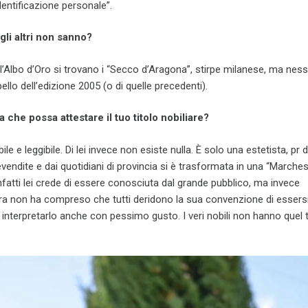
dentificazione personale”.
 gli altri non sanno?
l’Albo d’Oro si trovano i “Secco d’Aragona”, stirpe milanese, ma nes
pello dell’edizione 2005 (o di quelle precedenti).
 che possa attestare il tuo titolo nobiliare?
ile e leggibile. Di lei invece non esiste nulla. È solo una estetista, pr d
evendite e dai quotidiani di provincia si è trasformata in una “Marche
nfatti lei crede di essere conosciuta dal grande pubblico, ma invece
a non ha compreso che tutti deridono la sua convenzione di essers
 interpretarlo anche con pessimo gusto. I veri nobili non hanno quel t