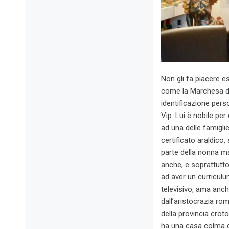
Non gli fa piacere e
come la Marchesa d’A
identificazione pers
Vip. Lui è nobile pe
ad una delle famigli
certificato araldico
parte della nonna ma
anche, e soprattutto,
ad aver un curriculu
televisivo, ama anche
dall’aristocrazia ro
della provincia croto
ha una casa colma di 