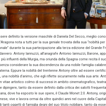
ssere definito la versione maschile di Daniela Del Secco, meglio cono
ragona nota a tutti per la sua geniale trovata della sua “nobiltà per
onale” durante la sua partecipazione alla terza edizione del Grande Fr
r davvero. Antony Iannuzzi, all’anagrafe Antonio Iannuzzi, Barone, ap
e più influenti della Murgia, ma oriunda della Spagna come recita il su
, senza considerare la sua discendenza da una nobile famiglia calabr
terna. Eppure la nobiltà del trentenne Antony oltre ad essere certific
 una nobiltà d’animo, che egli riflette sicuramente nella sua arte. An
m vitae artistico colmo di successi in ambito cinematografico, teatra
 dipingere, tanto da essere definito dalla critica dei salotti frequenta
mana, dove ha esposto le sue opere, il Claude Monet 2.0. Antony, origi
nese, vive e lavora ormai da oltre quindici anni nel cuore della Capita
tanti oggetti di famiglia degni del suo titolo nobiliare, tanto da esse