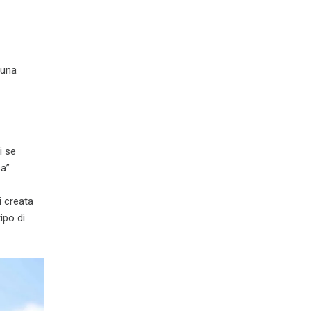
suna
i se
sa”
i creata
ipo di