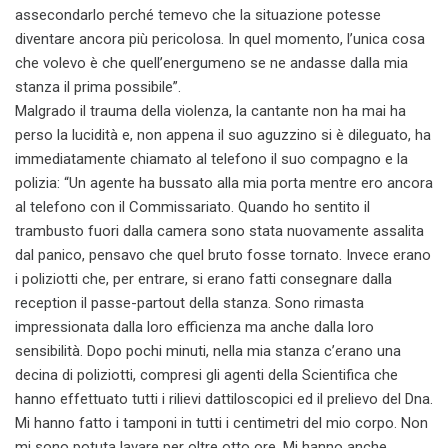
assecondarlo perché temevo che la situazione potesse
diventare ancora più pericolosa. In quel momento, l’unica cosa
che volevo è che quell’energumeno se ne andasse dalla mia
stanza il prima possibile”.
Malgrado il trauma della violenza, la cantante non ha mai ha
perso la lucidità e, non appena il suo aguzzino si è dileguato, ha
immediatamente chiamato al telefono il suo compagno e la
polizia: “Un agente ha bussato alla mia porta mentre ero ancora
al telefono con il Commissariato. Quando ho sentito il
trambusto fuori dalla camera sono stata nuovamente assalita
dal panico, pensavo che quel bruto fosse tornato. Invece erano
i poliziotti che, per entrare, si erano fatti consegnare dalla
reception il passe-partout della stanza. Sono rimasta
impressionata dalla loro efficienza ma anche dalla loro
sensibilità. Dopo pochi minuti, nella mia stanza c’erano una
decina di poliziotti, compresi gli agenti della Scientifica che
hanno effettuato tutti i rilievi dattiloscopici ed il prelievo del Dna.
Mi hanno fatto i tamponi in tutti i centimetri del mio corpo. Non
mi sono potuta lavare per oltre otto ore. Mi hanno anche