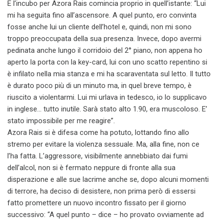
E l’incubo per Azora Rais comincia proprio in quell’istante: “Lui
mi ha seguita fino all’ascensore. A quel punto, ero convinta
fosse anche lui un cliente dell’hotel e, quindi, non mi sono
troppo preoccupata della sua presenza. Invece, dopo avermi
pedinata anche lungo il corridoio del 2° piano, non appena ho
aperto la porta con la key-card, lui con uno scatto repentino si
è infilato nella mia stanza e mi ha scaraventata sul letto. Il tutto
è durato poco più di un minuto ma, in quel breve tempo, è
riuscito a violentarmi. Lui mi urlava in tedesco, io lo supplicavo
in inglese… tutto inutile. Sarà stato alto 1.90, era muscoloso. E’
stato impossibile per me reagire”.
Azora Rais si è difesa come ha potuto, lottando fino allo
stremo per evitare la violenza sessuale. Ma, alla fine, non ce
l’ha fatta. L’aggressore, visibilmente annebbiato dai fumi
dell’alcol, non si è fermato neppure di fronte alla sua
disperazione e alle sue lacrime anche se, dopo alcuni momenti
di terrore, ha deciso di desistere, non prima però di essersi
fatto promettere un nuovo incontro fissato per il giorno
successivo: “A quel punto – dice – ho provato ovviamente ad