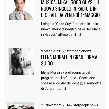
MUSICA: MIKA “GOOD GUYS ” IL
NUOVO SINGOLO IN RADIO E IN
DIGITALE DA VENERDÌ 1°MAGGIO
Il singolo “Good Guys” anticipa in Italia il
nuovo album d’inediti di Mika “No Place
in Heaven” atteso per il […]
9 Maggio 2016
/
starpeoplenews
ELENA MORALI IN GRAN FORMA
SU GQ
Elena Morali ex protagonista del
programma ‘La Pupa e il Secchione’,
spesso al centro del gossip, e soubrette
di Colorando, […]
21 Novembre 2014
/
starpeoplenews