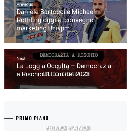
articoli
Previous
Daniele Bartocci e Michael
Previous
post:
Rothling oggi al convegno
marketing Univpm
Next
La Loggia Occulta – Democrazia
Next
post:
a Rischio: Il Film del 2023
PRIMO PIANO
PRIMO PIANO