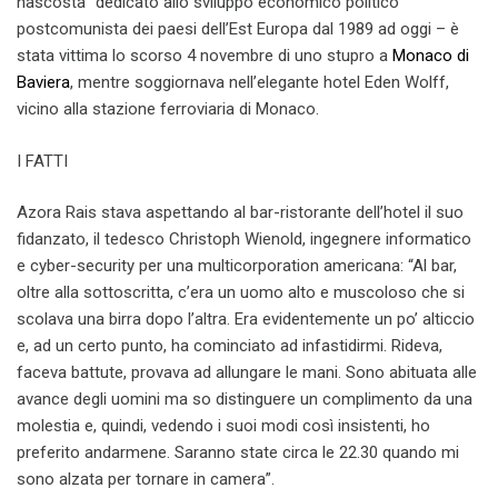
nascosta” dedicato allo sviluppo economico politico
postcomunista dei paesi dell’Est Europa dal 1989 ad oggi – è
stata vittima lo scorso 4 novembre di uno stupro a
Monaco di
Baviera
, mentre soggiornava nell’elegante hotel Eden Wolff,
vicino alla stazione ferroviaria di Monaco.
I FATTI
Azora Rais stava aspettando al bar-ristorante dell’hotel il suo
fidanzato, il tedesco Christoph Wienold, ingegnere informatico
e cyber-security per una multicorporation americana: “Al bar,
oltre alla sottoscritta, c’era un uomo alto e muscoloso che si
scolava una birra dopo l’altra. Era evidentemente un po’ alticcio
e, ad un certo punto, ha cominciato ad infastidirmi. Rideva,
faceva battute, provava ad allungare le mani. Sono abituata alle
avance degli uomini ma so distinguere un complimento da una
molestia e, quindi, vedendo i suoi modi così insistenti, ho
preferito andarmene. Saranno state circa le 22.30 quando mi
sono alzata per tornare in camera”.