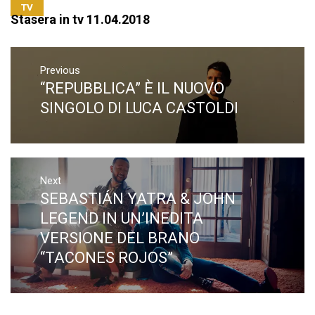
TV
Stasera in tv 11.04.2018
Navigazione
articoli
Previous
“REPUBBLICA” È IL NUOVO
Previous
post:
SINGOLO DI LUCA CASTOLDI
Next
SEBASTIÁN YATRA & JOHN
Next
post:
LEGEND IN UN’INEDITA
VERSIONE DEL BRANO
“TACONES ROJOS”