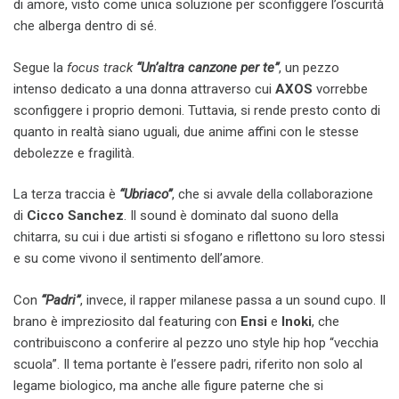
di amore, visto come unica soluzione per sconfiggere l’oscurità
che alberga dentro di sé.
Segue la
focus track
“Un’altra canzone per te”
, un pezzo
intenso dedicato a una donna attraverso cui
AXOS
vorrebbe
sconfiggere i proprio demoni. Tuttavia, si rende presto conto di
quanto in realtà siano uguali, due anime affini con le stesse
debolezze e fragilità.
La terza traccia è
“Ubriaco”
, che si avvale della collaborazione
di
Cicco Sanchez
. Il sound è dominato dal suono della
chitarra, su cui i due artisti si sfogano e riflettono su loro stessi
e su come vivono il sentimento dell’amore.
Con
“Padri”
, invece, il rapper milanese passa a un sound cupo. Il
brano è impreziosito dal featuring con
Ensi
e
Inoki
, che
contribuiscono a conferire al pezzo uno style hip hop “vecchia
scuola”. Il tema portante è l’essere padri, riferito non solo al
legame biologico, ma anche alle figure paterne che si