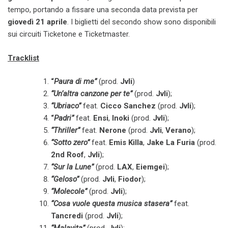
tempo, portando a fissare una seconda data prevista per
giovedì 21 aprile
. I biglietti del secondo show sono disponibili
sui circuiti Ticketone e Ticketmaster.
Tracklist
“
Paura di me”
(prod.
Jvli
)
“Un’altra canzone per te”
(prod.
Jvli
);
“Ubriaco”
feat.
Cicco Sanchez
(prod.
Jvli
);
“
Padri”
feat.
Ensi
,
Inoki
(prod.
Jvli
);
“Thriller”
feat.
Nerone
(prod.
Jvli
,
Verano
);
“Sotto zero”
feat.
Emis Killa
,
Jake La Furia
(prod.
2nd Roof
,
Jvli
);
“Sur la Lune”
(prod.
LAX
,
Eiemgei
);
“Geloso”
(prod.
Jvli
,
Fiodor
);
“Molecole”
(prod.
Jvli
);
“Cosa vuole questa musica stasera”
feat.
Tancredi
(prod.
Jvli
);