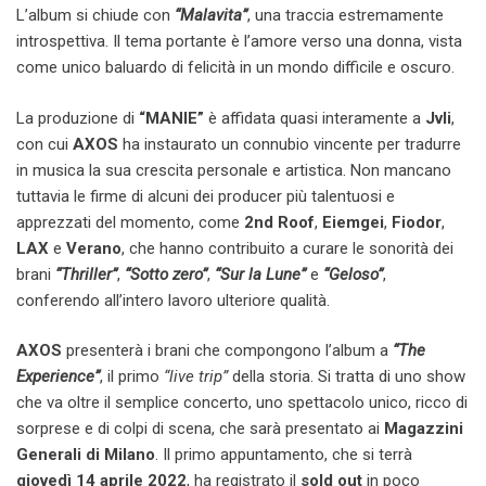
L’album si chiude con
“Malavita”
, una traccia estremamente
introspettiva. Il tema portante è l’amore verso una donna, vista
come unico baluardo di felicità in un mondo difficile e oscuro.
La produzione di
“MANIE”
è affidata quasi interamente a
Jvli
,
con cui
AXOS
ha instaurato un connubio vincente per tradurre
in musica la sua crescita personale e artistica. Non mancano
tuttavia le firme di alcuni dei producer più talentuosi e
apprezzati del momento, come
2nd Roof
,
Eiemgei
,
Fiodor
,
LAX
e
Verano
, che hanno contribuito a curare le sonorità dei
brani
“Thriller”
,
“Sotto zero”
,
“Sur la Lune”
e
“Geloso”
,
conferendo all’intero lavoro ulteriore qualità.
AXOS
presenterà i brani che compongono l’album a
“The
Experience”
, il primo
“live trip”
della storia. Si tratta di uno show
che va oltre il semplice concerto, uno spettacolo unico, ricco di
sorprese e di colpi di scena, che sarà presentato ai
Magazzini
Generali di Milano
. Il primo appuntamento, che si terrà
giovedì 14 aprile 2022
, ha registrato il
sold out
in poco