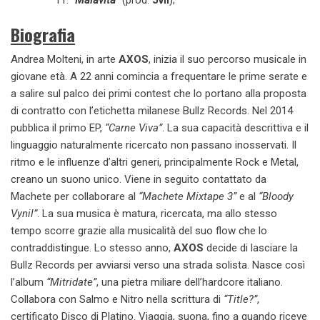
“Malavita”
(prod.
Jvli
);
Biografia
Andrea Molteni, in arte
AXOS
, inizia il suo percorso musicale in
giovane età. A 22 anni comincia a frequentare le prime serate e
a salire sul palco dei primi contest che lo portano alla proposta
di contratto con l’etichetta milanese Bullz Records. Nel 2014
pubblica il primo EP,
“Carne Viva”
. La sua capacità descrittiva e il
linguaggio naturalmente ricercato non passano inosservati. Il
ritmo e le influenze d’altri generi, principalmente Rock e Metal,
creano un suono unico. Viene in seguito contattato da
Machete per collaborare al
“Machete Mixtape 3”
e al
“Bloody
Vynil”
. La sua musica è matura, ricercata, ma allo stesso
tempo scorre grazie alla musicalità del suo flow che lo
contraddistingue. Lo stesso anno,
AXOS
decide di lasciare la
Bullz Records per avviarsi verso una strada solista. Nasce così
l’album
“Mitridate”
, una pietra miliare dell’hardcore italiano.
Collabora con Salmo e Nitro nella scrittura di
“Title?”
,
certificato Disco di Platino. Viaggia, suona, fino a quando riceve