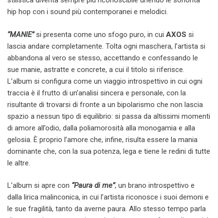
stilistica diventa sempre più riconoscibile unendo le sonorità
hip hop con i sound più contemporanei e melodici.
“MANIE”
si presenta come uno sfogo puro, in cui
AXOS
si
lascia andare completamente. Tolta ogni maschera, l’artista si
abbandona al vero se stesso, accettando e confessando le
sue manie, astratte e concrete, a cui il titolo si riferisce.
L’album si configura come un viaggio introspettivo in cui ogni
traccia è il frutto di un’analisi sincera e personale, con la
risultante di trovarsi di fronte a un bipolarismo che non lascia
spazio a nessun tipo di equilibrio: si passa da altissimi momenti
di amore all’odio, dalla poliamorosità alla monogamia e alla
gelosia. È proprio l’amore che, infine, risulta essere la mania
dominante che, con la sua potenza, lega e tiene le redini di tutte
le altre.
L’album si apre con
“Paura di me”
, un brano introspettivo e
dalla lirica malinconica, in cui l’artista riconosce i suoi demoni e
le sue fragilità, tanto da averne paura. Allo stesso tempo parla