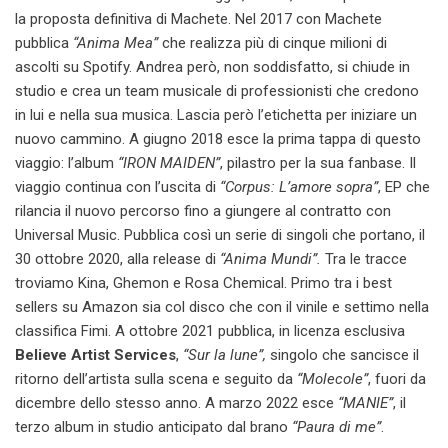
la proposta definitiva di Machete. Nel 2017 con Machete
pubblica
“Anima Mea”
che realizza più di cinque milioni di
ascolti su Spotify. Andrea però, non soddisfatto, si chiude in
studio e crea un team musicale di professionisti che credono
in lui e nella sua musica. Lascia però l’etichetta per iniziare un
nuovo cammino. A giugno 2018 esce la prima tappa di questo
viaggio: l’album
“IRON MAIDEN”
, pilastro per la sua fanbase. Il
viaggio continua con l’uscita di
“Corpus: L’amore sopra”
, EP che
rilancia il nuovo percorso fino a giungere al contratto con
Universal Music. Pubblica così un serie di singoli che portano, il
30 ottobre 2020, alla release di
“Anima Mundi”.
Tra le tracce
troviamo Kina, Ghemon e Rosa Chemical. Primo tra i best
sellers su Amazon sia col disco che con il vinile e settimo nella
classifica Fimi. A ottobre 2021 pubblica, in licenza esclusiva
Believe Artist Services
,
“Sur la lune”,
singolo che sancisce il
ritorno dell’artista sulla scena e seguito da
“Molecole”
, fuori da
dicembre dello stesso anno. A marzo 2022 esce
“MANIE”
, il
terzo album in studio anticipato dal brano
“Paura di me”
.