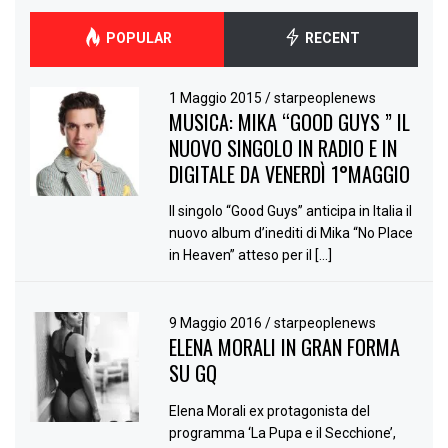
POPULAR
RECENT
1 Maggio 2015
/
starpeoplenews
MUSICA: MIKA “GOOD GUYS ” IL
NUOVO SINGOLO IN RADIO E IN
DIGITALE DA VENERDÌ 1°MAGGIO
Il singolo “Good Guys” anticipa in Italia il
nuovo album d’inediti di Mika “No Place
in Heaven” atteso per il […]
9 Maggio 2016
/
starpeoplenews
ELENA MORALI IN GRAN FORMA
SU GQ
Elena Morali ex protagonista del
programma ‘La Pupa e il Secchione’,