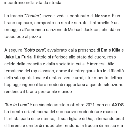
incontrano nella vita da strada.
La traccia
“Thriller”
, invece, vede il contributo di
Nerone
. È un
brano rap puro, composto da strofe serrate. Il ritornello è un
omaggio all’omonima canzone di Michael Jackson, che dà un
tocco pop al pezzo.
A seguire
“Sotto zero”
, avvalorato dalla presenza di
Emis Killa
e
Jake La Furia
. Il titolo si riferisce allo stato del cuore, reso
gelido dalla crescita e dalla società in cui si è immersi. Alle
tematiche del rap classico, come il destreggiarsi tra le difficoltà
della vita quotidiana e il restare veri e umili, i tre maestri dell’hip
hop aggiungono il loro modo di rapportarsi a queste situazioni,
rendendo il brano personale e unico.
“Sur la Lune”
è un singolo uscito a ottobre 2021, con cui
AXOS
ha fornito un’anteprima del suo nuovo modo di fare musica.
L’artista parla di se stesso, di sua figlia e di Dio, alternando beat
differenti e cambi di mood che rendono la traccia dinamica e a