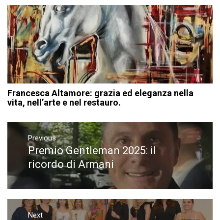
Francesca Altamore: grazia ed eleganza nella
vita, nell’arte e nel restauro.
Navigazione
articoli
Previous
Premio Gentleman 2025: il
Previous
post:
ricordo di Armani
Next