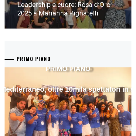
Leadership e cuore: Rosa d’Oro
Next
post:
2025 a Marianna Pignatelli
PRIMO PIANO
PRIMO PIANO
 Mediterraneo, oltre 10mila spettatori in 