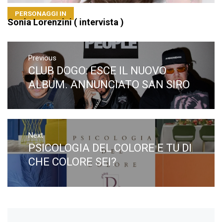
PERSONAGGI IN
Sonia Lorenzini ( intervista )
Navigazione
articoli
Previous
CLUB DOGO: ESCE IL NUOVO
Previous
post:
ALBUM. ANNUNCIATO SAN SIRO
Next
PSICOLOGIA DEL COLORE E TU DI
Next
post:
CHE COLORE SEI?