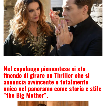
Nel capoluogo piemontese si sta
finendo di girare un Thriller che si
annuncia avvincente e totalmente
unico nel
panorama come storia e stile
“the Big Mother”.