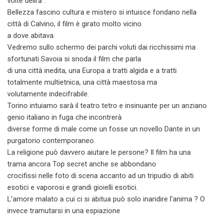
volte delira”.
Bellezza fascino cultura e mistero si intuisce fondano nella
città di Calvino, il film è girato molto vicino
a dove abitava.
Vedremo sullo schermo dei parchi voluti dai ricchissimi ma
sfortunati Savoia si snoda il film che parla
di una città inedita, una Europa a tratti algida e a tratti
totalmente multietnica, una città maestosa ma
volutamente indecifrabile.
Torino intuiamo sarà il teatro tetro e insinuante per un anziano
genio italiano in fuga che incontrerà
diverse forme di male come un fosse un novello Dante in un
purgatorio contemporaneo.
La religione può davvero aiutare le persone? Il film ha una
trama ancora Top secret anche se abbondano
crocifissi nelle foto di scena accanto ad un tripudio di abiti
esotici e vaporosi e grandi gioielli esotici.
L’amore malato a cui ci si abitua può solo inaridire l’anima ? O
invece tramutarsi in una espiazione