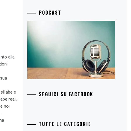
PODCAST
nto alla
zioni
 sua
sillabe e
SEGUICI SU FACEBOOK
abe reali,
e noi
e
ina
TUTTE LE CATEGORIE