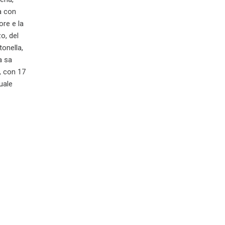
a con
ore e la
o, del
onella,
a sa
o, con 17
quale