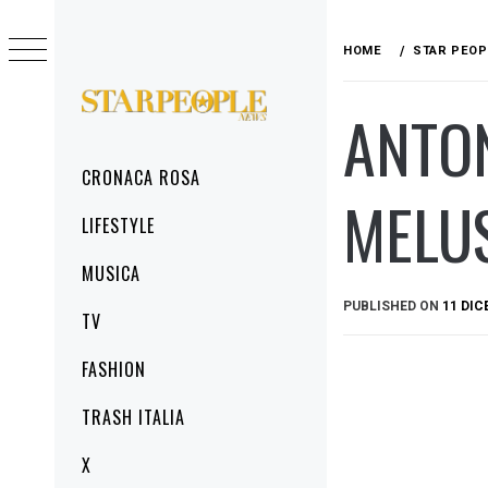
Skip
to
HOME
STAR PEOP
content
ANTON
STARPEOPLENEWS
IL PORTALE DELLA CRONACA ROSA, DEL
GLAMOUR DEL LIFESTYLE
Primary
CRONACA ROSA
Menu
MELUS
LIFESTYLE
MUSICA
PUBLISHED ON
11 DIC
TV
FASHION
TRASH ITALIA
X