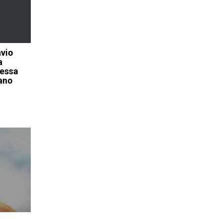
avio
a
essa
iano