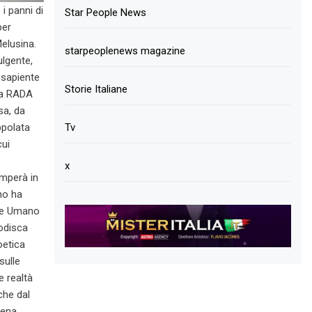
i panni di
Star People News
per
Melusina.
starpeoplenews magazine
ulgente,
 sapiente
Storie Italiane
 la RADA
sa, da
Tv
ppolata
cui
O
x
omperà in
ano ha
ere Umano
todisca
oetica
sulle
e realtà
che dal
rena,