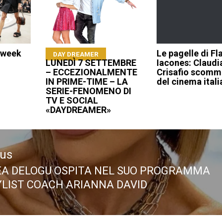
 week
Le pagelle di Fl
DAY DREAMER
LUNEDÌ 7 SETTEMBRE
Iacones: Claudi
– ECCEZIONALMENTE
Crisafio scomm
IN PRIME-TIME – LA
del cinema ital
SERIE-FENOMENO DI
TV E SOCIAL
«DAYDREAMER»
ous
A DELOGU OSPITA NEL SUO PROGRAMMA
ous
YLIST COACH ARIANNA DAVID