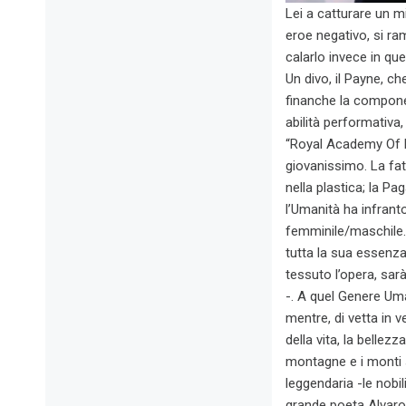
Lei a catturare un m
eroe negativo, si ra
calarlo invece in que
Un divo, il Payne, ch
finanche la componen
abilità performativa
“Royal Academy Of Dr
giovanissimo. La fat
nella plastica; la Pa
l’Umanità ha infrant
femminile/maschile. 
tutta la sua essenza 
tessuto l’opera, sa
-. A quel Genere Uma
mentre, di vetta in v
della vita, la bellezz
montagne e i monti s
leggendaria -le nobi
grande poeta Alvaro 