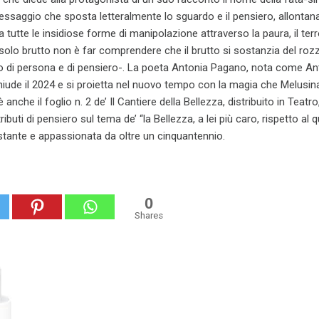
essaggio che sposta letteralmente lo sguardo e il pensiero, allontan
 tutte le insidiose forme di manipolazione attraverso la paura, il terr
solo brutto non è far comprendere che il brutto si sostanzia del rozz
o di persona e di pensiero-. La poeta Antonia Pagano, nota come Ant
iude il 2024 e si proietta nel nuovo tempo con la magia che Melusin
anche il foglio n. 2 de’ Il Cantiere della Bellezza, distribuito in Teatr
ibuti di pensiero sul tema de’ “la Bellezza, a lei più caro, rispetto al 
stante e appassionata da oltre un cinquantennio.
0
Shares