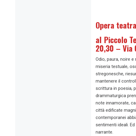
Opera teatra
al Piccolo T
20,30 – Via 
Odio, paura, noire 
miseria testuale, os
stregonesche, riesum
mantenere il control
scrittura in poesia,
drammaturgica prende
note innamorate, cas
città edificate mag
contemporanei abbia
sentimenti ideali. E
narrante.