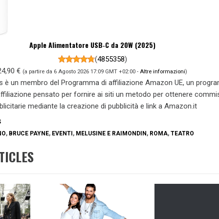
Apple Alimentatore USB‑C da 20W (2025)
(
4855358
)
24,90 €
(a partire da 6 Agosto 2026 17:09 GMT +02:00 -
Altre informazioni
)
s è un membro del Programma di affiliazione Amazon UE, un prog
 affiliazione pensato per fornire ai siti un metodo per ottenere commi
blicitarie mediante la creazione di pubblicità e link a Amazon.it
S
NO
,
BRUCE PAYNE
,
EVENTI
,
MELUSINE E RAIMONDIN
,
ROMA
,
TEATRO
TICLES