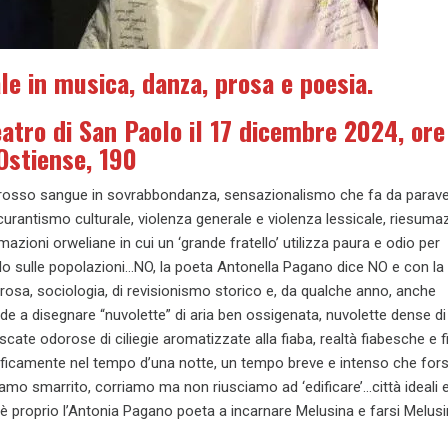
le in musica, danza, prosa e poesia.
eatro di San Paolo il 17 dicembre 2024, ore
Ostiense, 190
e rosso sangue in sovrabbondanza, sensazionalismo che fa da parave
curantismo culturale, violenza generale e violenza lessicale, riesuma
azioni orweliane in cui un ‘grande fratello’ utilizza paura e odio per
lo sulle popolazioni…NO, la poeta Antonella Pagano dice NO e con la
 prosa, sociologia, di revisionismo storico e, da qualche anno, anche
 a disegnare “nuvolette” di aria ben ossigenata, nuvolette dense di 
cate odorose di ciliegie aromatizzate alla fiaba, realtà fiabesche e fi
nificamente nel tempo d’una notte, un tempo breve e intenso che fors
mo smarrito, corriamo ma non riusciamo ad ‘edificare’…città ideali 
d è proprio l’Antonia Pagano poeta a incarnare Melusina e farsi Melus