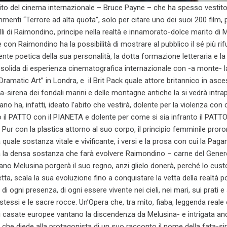
ito del cinema internazionale – Bruce Payne – che ha spesso vestito 
mmenti “Terrore ad alta quota”, solo per citare uno dei suoi 200 film, 
lli di Raimondino, principe nella realtà e innamorato-dolce marito di 
e con Raimondino ha la possibilità di mostrare al pubblico il sé più rif
te poetica della sua personalità, la dotta formazione letteraria e la
, solida di esperienza cinematografica internazionale con -a monte-
amatic Art” in Londra, e il Brit Pack quale attore britannico in asce
a-sirena dei fondali marini e delle montagne antiche la si vedrà intra
gano ha, infatti, ideato l’abito che vestirà, dolente per la violenza con 
o il PATTO con il PIANETA e dolente per come si sia infranto il PATT
Pur con la plastica attorno al suo corpo, il principio femminile pror
quale sostanza vitale e vivificante, i versi e la prosa con cui la Pag
rà la densa sostanza che farà evolvere Raimondino – carne del Gen
no Melusina porgerà il suo regno, anzi glielo donerà, perché lo cus
etta, scala la sua evoluzione fino a conquistare la vetta della realtà p
a di ogni presenza, di ogni essere vivente nei cieli, nei mari, sui prati e 
tessi e le sacre rocce. Un’Opera che, tra mito, fiaba, leggenda reale 
li casate europee vantano la discendenza da Melusina- e intrigata an
che diede alla protagonista di un suo racconto il nome della fata-si