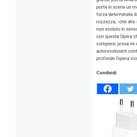
porta in scena un m
forza determinata da
rozzezza, -che dire 
non evoluto in sens
con questa Opera ch
compiere; prova ne è 
autorevolissimi contr
profonde l’opera co
Condividi