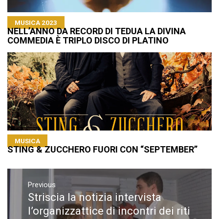
MUSICA 2023
NELL’ANNO DA RECORD DI TEDUA LA DIVINA
COMMEDIA È TRIPLO DISCO DI PLATINO
MUSICA
STING & ZUCCHERO FUORI CON “SEPTEMBER”
Navigazione
articoli
Previous
Striscia la notizia intervista
Previous
post:
l’organizzattice di incontri dei riti