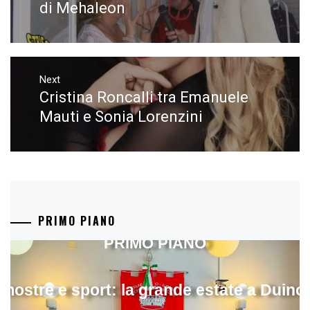
di Mehaleon
Next
Cristina Roncalli tra Emanuele
Next
post:
Mauti e Sonia Lorenzini
PRIMO PIANO
PRIMO PIANO
mostre e sport: la grande estate a Duino