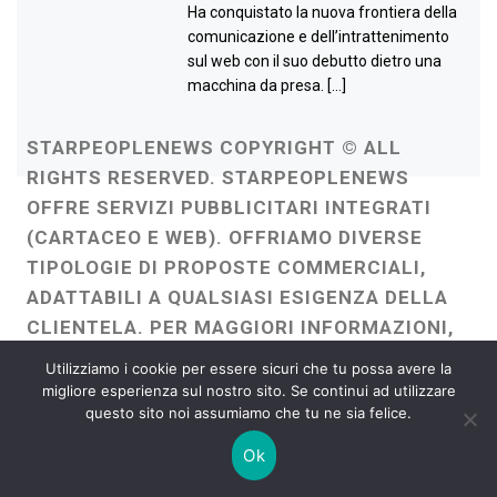
Ha conquistato la nuova frontiera della
comunicazione e dell’intrattenimento
sul web con il suo debutto dietro una
macchina da presa. […]
STARPEOPLENEWS COPYRIGHT © ALL
RIGHTS RESERVED. STARPEOPLENEWS
OFFRE SERVIZI PUBBLICITARI INTEGRATI
(CARTACEO E WEB). OFFRIAMO DIVERSE
TIPOLOGIE DI PROPOSTE COMMERCIALI,
ADATTABILI A QUALSIASI ESIGENZA DELLA
CLIENTELA. PER MAGGIORI INFORMAZIONI,
È POSSIBILE CONTATTARE ITALIA PRESS
Utilizziamo i cookie per essere sicuri che tu possa avere la
OFFICE TRAMITE WHAZZAPP AL NUMERO
migliore esperienza sul nostro sito. Se continui ad utilizzare
questo sito noi assumiamo che tu ne sia felice.
389 6493830 - EMAIL:
ITALIAPRESSOFFICE@GMAIL.COM
-
Ok
WEBMASTER :
FRANCESCO GENTILE