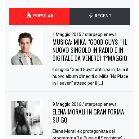
POPULAR
RECENT
1 Maggio 2015
/
starpeoplenews
MUSICA: MIKA “GOOD GUYS ” IL
NUOVO SINGOLO IN RADIO E IN
DIGITALE DA VENERDÌ 1°MAGGIO
Il singolo “Good Guys” anticipa in Italia il
nuovo album d’inediti di Mika “No Place
in Heaven” atteso per il […]
9 Maggio 2016
/
starpeoplenews
ELENA MORALI IN GRAN FORMA
SU GQ
Elena Morali ex protagonista del
programma ‘La Pupa e il Secchione’,