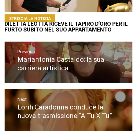
STRISCIA LA NOTIZIA
DILETTA LEOTTA RICEVE IL TAPIRO D’ORO PER IL
FURTO SUBITO NEL SUO APPARTAMENTO
Navigazione
articoli
Previous
Mariantonia Castaldo: la sua
Previous
post:
carriera artistica
Next
Lorih Caradonna conduce la
Next
post:
nuova trasmissione “A Tu X Tu”