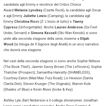
candidata agli Emmy e vincitrice del Critics Choice
Award
Melanie Lynskey
(Castle Rock), la candidata agli Oscar
e agli Emmy
Juliette Lewis
(Camping), la candidata agli
Emmy
Christina Ricci
(Z: L’inizio di tutto) e
Tawny
Cypress
(Unforgettable). Anche
Lauren Ambrose
(Six Feet
Under, Servant) e
Simone Kessell
(Obi-Wan Kenobi) si sono
unite alla seconda stagione della serie, insieme a
Elijah
Wood
(la trilogia de Il Signore degli Anelli) in un arco narrativo
che durerà una stagione.
Nel cast della seconda stagione ci sono anche Sophie Nélisse
(The Book Thief), Jasmin Savoy Brown (The Leftovers), Sophie
Thatcher (Prospect), Samantha Hanratty (SHAMELESS),
Courtney Eaton (Mad Max: Fury Road), Liv Hewson (Santa
Clarita Diet), Steven Krueger (The Originals), Warren Kole
(Shades of Blue) e Kevin Alves (locke & Key).
Ashley Lyle, Bart Nickerson e il collega showrunner Jonathan