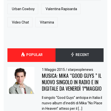
Urban Cowboy
Valentina Rapisarda
Video Chat
Vitamina
POPULAR
RECENT
1 Maggio 2015
/
starpeoplenews
MUSICA: MIKA “GOOD GUYS ” IL
NUOVO SINGOLO IN RADIO E IN
DIGITALE DA VENERDÌ 1°MAGGIO
Il singolo “Good Guys” anticipa in Italia il
nuovo album d’inediti di Mika “No Place
in Heaven” atteso per il […]