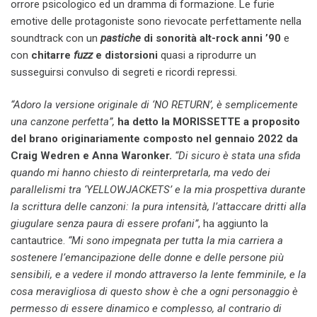
orrore psicologico ed un dramma di formazione. Le furie
emotive delle protagoniste sono rievocate perfettamente nella
soundtrack con un
pastiche
di
sonorità alt-rock anni ’90
e
con
chitarre
fuzz
e distorsioni
quasi a riprodurre un
susseguirsi convulso di segreti e ricordi repressi.
“Adoro la versione originale di ‘NO RETURN’, è semplicemente
una canzone perfetta”,
ha detto la MORISSETTE a proposito
del brano originariamente composto nel gennaio 2022 da
Craig Wedren e Anna Waronker.
“Di sicuro è stata una sfida
quando mi hanno chiesto di reinterpretarla, ma
vedo dei
parallelismi tra ‘YELLOWJACKETS’ e la mia prospettiva durante
la scrittura delle canzoni: la pura intensità, l’attaccare dritti alla
giugulare senza paura di essere profani”
, ha aggiunto la
cantautrice.
“Mi sono impegnata per tutta la mia carriera a
sostenere l’emancipazione delle donne e delle persone più
sensibili, e a vedere il mondo attraverso la lente femminile, e la
cosa meravigliosa di questo show è che a ogni personaggio è
permesso di essere dinamico e complesso, al contrario di