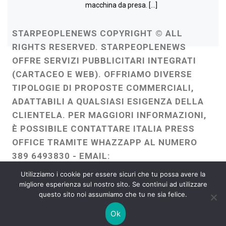
macchina da presa. […]
STARPEOPLENEWS COPYRIGHT © ALL
RIGHTS RESERVED. STARPEOPLENEWS
OFFRE SERVIZI PUBBLICITARI INTEGRATI
(CARTACEO E WEB). OFFRIAMO DIVERSE
TIPOLOGIE DI PROPOSTE COMMERCIALI,
ADATTABILI A QUALSIASI ESIGENZA DELLA
CLIENTELA. PER MAGGIORI INFORMAZIONI,
È POSSIBILE CONTATTARE ITALIA PRESS
OFFICE TRAMITE WHAZZAPP AL NUMERO
389 6493830 - EMAIL:
ITALIAPRESSOFFICE@GMAIL.COM
-
Utilizziamo i cookie per essere sicuri che tu possa avere la
WEBMASTER :
FRANCESCO GENTILE
migliore esperienza sul nostro sito. Se continui ad utilizzare
questo sito noi assumiamo che tu ne sia felice.
FREELANCE
Ok