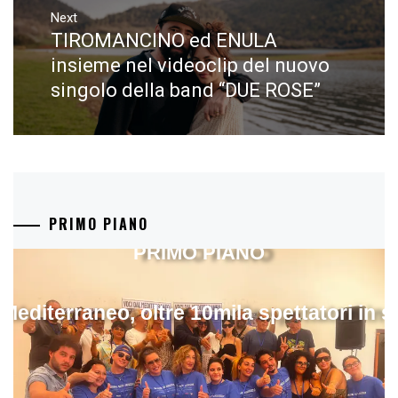
Next
TIROMANCINO ed ENULA
Next
post:
insieme nel videoclip del nuovo
singolo della band “DUE ROSE”
PRIMO PIANO
PRIMO PIANO
 Mediterraneo, oltre 10mila spettatori in 