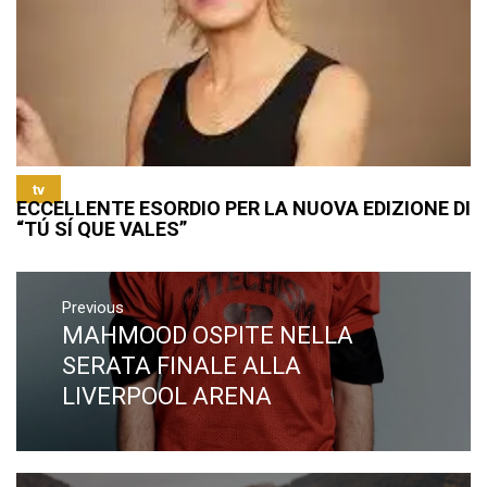
tv
ECCELLENTE ESORDIO PER LA NUOVA EDIZIONE DI
“TÚ SÍ QUE VALES”
Navigazione
articoli
Previous
MAHMOOD OSPITE NELLA
Previous
post:
SERATA FINALE ALLA
LIVERPOOL ARENA