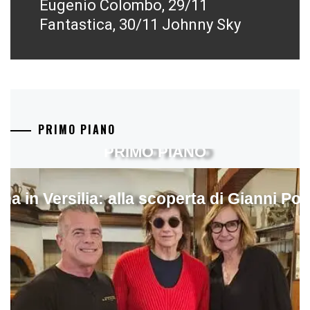
post:
Eugenio Colombo, 29/11
Fantastica, 30/11 Johnny Sky
PRIMO PIANO
PRIMO PIANO
ina in Versilia: alla scoperta di Gianni Pol