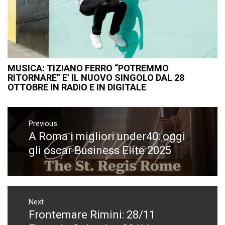
MUSICA: TIZIANO FERRO “POTREMMO
RITORNARE” E’ IL NUOVO SINGOLO DAL 28
OTTOBRE IN RADIO E IN DIGITALE
Navigazione
articoli
Previous
A Roma i migliori under40: oggi
Previous
post:
gli oscar Business Elite 2025
Next
Frontemare Rimini: 28/11
Next