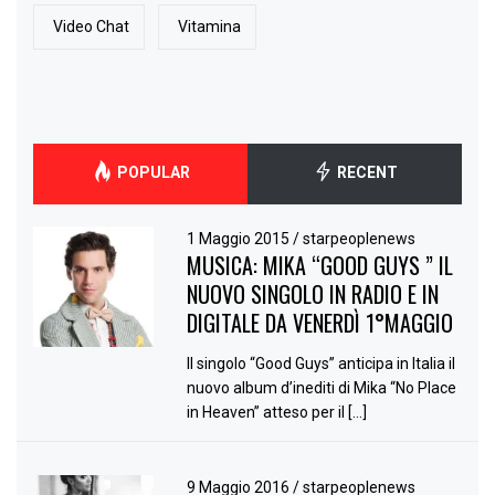
Video Chat
Vitamina
POPULAR
RECENT
1 Maggio 2015
/
starpeoplenews
MUSICA: MIKA “GOOD GUYS ” IL
NUOVO SINGOLO IN RADIO E IN
DIGITALE DA VENERDÌ 1°MAGGIO
Il singolo “Good Guys” anticipa in Italia il
nuovo album d’inediti di Mika “No Place
in Heaven” atteso per il […]
9 Maggio 2016
/
starpeoplenews