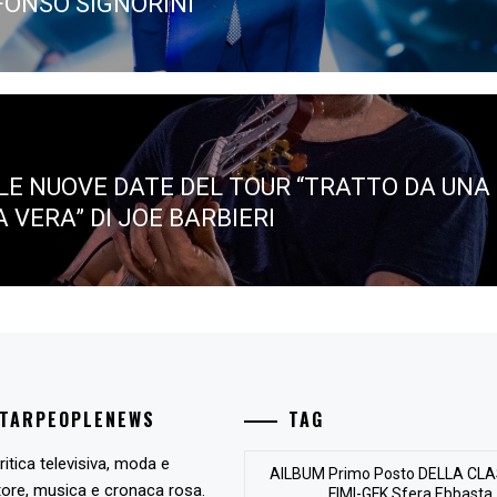
FONSO SIGNORINI
 LE NUOVE DATE DEL TOUR “TRATTO DA UNA
 VERA” DI JOE BARBIERI
STARPEOPLENEWS
TAG
ritica televisiva, moda e
AlLBUM Primo Posto DELLA CLA
tore, musica e cronaca rosa.
FIMI-GFK Sfera Ebbasta