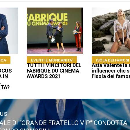
ICA
EVENTI E MONDANITA'
ISOLA DEI FAMOSI
TUTTI I VINCITORI DEL
Asia Valente la 
FOCUS
FABRIQUE DU CINÉMA
influencer che 
 IN
AWARDS 2021
l’Isola dei famo
A
ITA?
ous
NALE DI “GRANDE FRATELLO VIP” CONDOTTA
ous