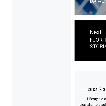
DA AL
post:
Next
FUORI
Next
STORIA
post:
COSA È 
Lifestyle e c
giornalismo d'au