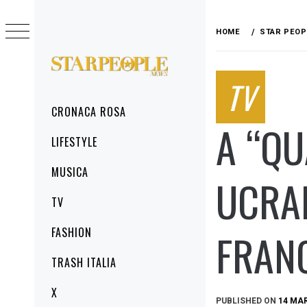
Skip
to
HOME
STAR PEOP
content
STARPEOPLENEWS
TV
IL PORTALE DELLA CRONACA ROSA, DEL
GLAMOUR DEL LIFESTYLE
Primary
CRONACA ROSA
Menu
A “QU
LIFESTYLE
MUSICA
UCRAI
TV
FASHION
FRANC
TRASH ITALIA
X
PUBLISHED ON
14 MA