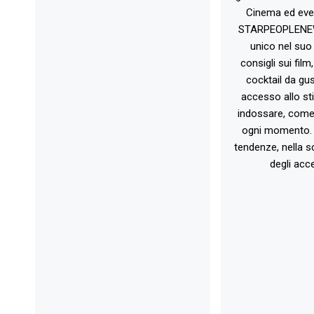
Cinema ed eve
STARPEOPLENEW.I
unico nel suo 
consigli sui film
cocktail da gust
accesso allo st
indossare, come 
ogni momento. 
tendenze, nella sc
degli acce