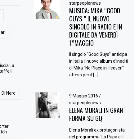
starpeoplenews
MUSICA: MIKA “GOOD
GUYS ” IL NUOVO
SINGOLO IN RADIO E IN
ari
DIGITALE DA VENERDÌ
1°MAGGIO
Il singolo “Good Guys” anticipa
in Italia il nuovo album d’inediti
iscia La
di Mika “No Place in Heaven”
affelli
atteso per il […]
 Di Nero
9 Maggio 2016
/
starpeoplenews
ELENA MORALI IN GRAN
FORMA SU GQ
orter
Elena Morali ex protagonista
atch
del programma ‘La Pupa e il