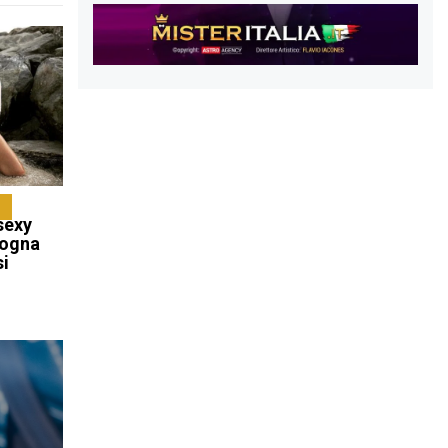
sexy
sogna
si