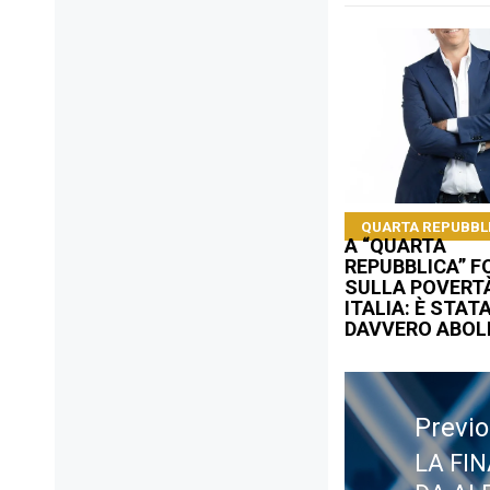
QUARTA REPUBBL
A “QUARTA
REPUBBLICA” 
SULLA POVERTÀ
ITALIA: È STAT
DAVVERO ABOL
Navigazione
articoli
Previ
LA FI
Previ