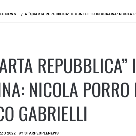
LE NEWS
A “QUARTA REPUBBLICA” IL CONFLITTO IN UCRAINA: NICOLA
ARTA REPUBBLICA” I
NA: NICOLA PORRO 
O GABRIELLI
RZO 2022
BY
STARPEOPLENEWS