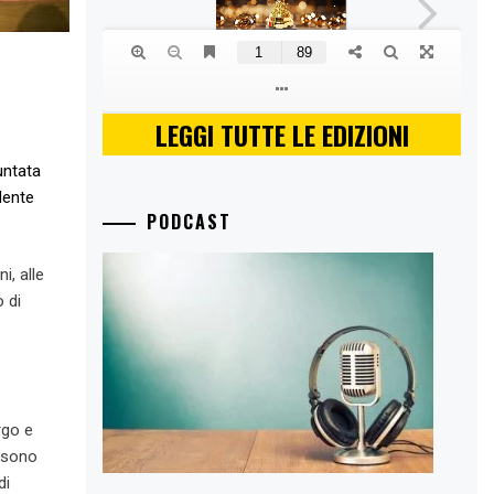
LEGGI TUTTE LE EDIZIONI
untata
dente
PODCAST
i, alle
o di
rgo e
ossono
di