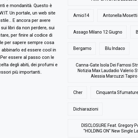
nti e mondanità. Questo è
T. Un portale, un web site
Amici14
Antonella Mosetti
stile... E ancora per avere
, sui libri da non perdere, sui
Assago Milano 12 Giugno
B
are, per finire al codice di
ile per sapere sempre cosa
Bergamo
Blu Indaco
abbinarlo ed essere cool in
Per essere al passo con le
elta degli abiti, dei profumi e
Canna-Gate Isola Dei Famosi Str
Notizia Max Laudadio Valerio St
ssori più importanti..
Alessia Marcuzzi Tapiro
Cher
Cinquanta Sfumature
Dichiarazioni
DISCLOSURE Feat. Gregory P
"HOLDING ON" New Single L