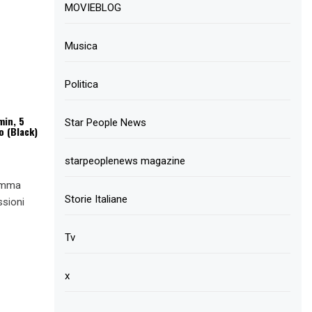
MOVIEBLOG
Musica
Politica
min, 5
Star People News
o (Black)
starpeoplenews magazine
ramma
Storie Italiane
ssioni
Tv
x