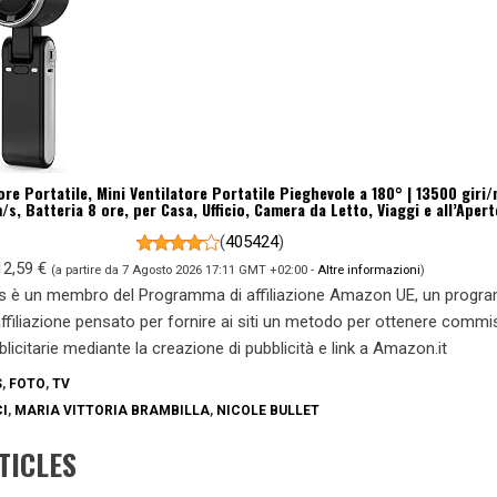
re Portatile, Mini Ventilatore Portatile Pieghevole a 180° | 13500 giri/
/s, Batteria 8 ore, per Casa, Ufficio, Camera da Letto, Viaggi e all’Apert
(
405424
)
12,59 €
(a partire da 7 Agosto 2026 17:11 GMT +02:00 -
Altre informazioni
)
s è un membro del Programma di affiliazione Amazon UE, un prog
 affiliazione pensato per fornire ai siti un metodo per ottenere commi
blicitarie mediante la creazione di pubblicità e link a Amazon.it
S
,
FOTO
,
TV
I
,
MARIA VITTORIA BRAMBILLA
,
NICOLE BULLET
TICLES