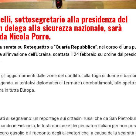
elli
, sottosegretario alla presidenza del
n delega alla sicurezza nazionale, sarà
 da
Nicola Porro.
a serata
su
Retequattro
a “
Quarta Repubblica
”, nel corso di una p
all’invasione dell’Ucraina, scattata il 24 febbraio su ordine dal presi
.
gli aggiornamenti dalle zone del conflitto, alla fuga di donne e bambin
ganda, ai tentativi diplomatici di fermare i combattimenti, allo spettr
a in tutta Europa.
nviati si segnalano: un reportage sui cittadini russi che da San Pietrobu
ndo in Finlandia, le testimonianze dei pescatori italiani per non p
 caro gasolio e il racconto degli allevatori che, a causa della scarsità 