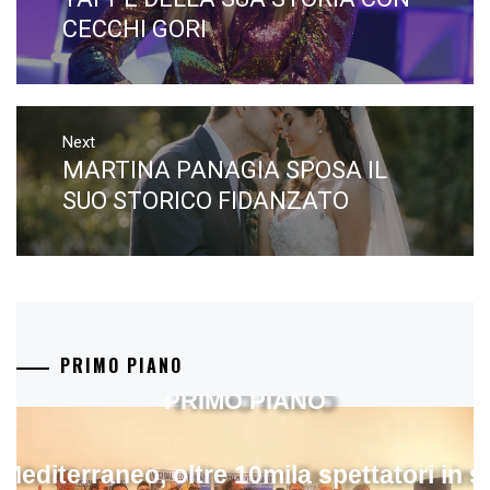
CECCHI GORI
Next
MARTINA PANAGIA SPOSA IL
Next
post:
SUO STORICO FIDANZATO
PRIMO PIANO
PRIMO PIANO
 Mediterraneo, oltre 10mila spettatori in 