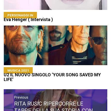
PERSONAGGI IN
Eva Henger ( Intervista )
MUSICA 2021
U2 IL NUOVO SINGOLO ‘YOUR SONG SAVED MY
LIFE’
Navigazione
articoli
Previous
RITA RUSIC RIPERCORRE LE
Previous
post:
TAPPE DELLA SUA STORIA CON