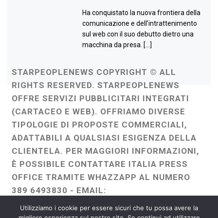
Ha conquistato la nuova frontiera della
comunicazione e dell’intrattenimento
sul web con il suo debutto dietro una
macchina da presa. […]
STARPEOPLENEWS COPYRIGHT © ALL
RIGHTS RESERVED. STARPEOPLENEWS
OFFRE SERVIZI PUBBLICITARI INTEGRATI
(CARTACEO E WEB). OFFRIAMO DIVERSE
TIPOLOGIE DI PROPOSTE COMMERCIALI,
ADATTABILI A QUALSIASI ESIGENZA DELLA
CLIENTELA. PER MAGGIORI INFORMAZIONI,
È POSSIBILE CONTATTARE ITALIA PRESS
OFFICE TRAMITE WHAZZAPP AL NUMERO
389 6493830 - EMAIL:
ITALIAPRESSOFFICE@GMAIL.COM
-
Utilizziamo i cookie per essere sicuri che tu possa avere la
WEBMASTER :
FRANCESCO GENTILE
migliore esperienza sul nostro sito. Se continui ad utilizzare