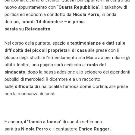
bancomat e carte di credito. Questi i principali temi al centro del
nuovo appuntamento con “
Quarta Repubblica
”, il talkshow di
politica ed economia condotto da
Nicola Porro,
in onda
domani,
lunedì 14 dicembre
– in
prima
serata
su
Retequattro
.
Nel corso della puntata, spazio a
testimonianze e dati sulle
difficoltà dei piccoli proprietari di casa
alle prese con il
blocco degli sfratti e l’emendamento alla Manovra per ridurre gli
affitti. Inoltre, una pagina sarà dedicata al
ruolo del
sindacato,
dopo la bassa adesione allo sciopero dei dipendenti
pubblici di mercoledì 9 dicembre e a un racconto
sulle
difficoltà
di una
località famosa come Cortina, alle prese
con la mancanza di turisti.
E ancora, il “
faccia a faccia
” di questa settimana
sarà tra
Nicola Porro
e il cantautore
Enrico Ruggeri.