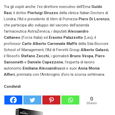
Tra gli ospiti anche: l’ex direttore esecutivo dell’Ema
Guido
Rasi
, il dottor
Pierluigi Struzzo
della clinica Italian Doctors di
Londra, l’Ad e presidente di Irbm di Pomezia
Piero Di Lorenzo
,
che partecipa allo sviluppo del vaccino dell’azienda
farmaceutica AstraZeneca, i deputati
Alessandro
Cattaneo
(Forza Italia) ed
Erasmo Palazzotto
(Leu), il
professor
Carlo Alberto Carnevale Maffè
della Sda Bocconi
School of Management, l’Ad di Ferretti Group
Alberto Galassi
,
il filosofo
Stefano Zecchi
, i giornalisti
Bruno Vespa
,
Piero
Sansonetti
e
Daniele Capezzone
, l’esperta di lavoro
autonomo
Emiliana Alessandrucci
e suor
Anna Monia
Alfieri
, premiata con l’Ambrogino d’oro la scorsa settimana.
Condividi
0
Shares