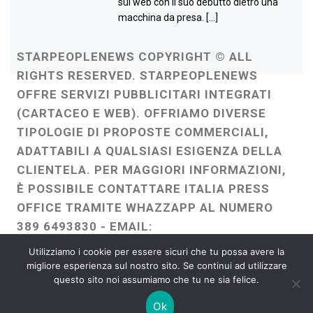
sul web con il suo debutto dietro una
macchina da presa. […]
STARPEOPLENEWS COPYRIGHT © ALL
RIGHTS RESERVED. STARPEOPLENEWS
OFFRE SERVIZI PUBBLICITARI INTEGRATI
(CARTACEO E WEB). OFFRIAMO DIVERSE
TIPOLOGIE DI PROPOSTE COMMERCIALI,
ADATTABILI A QUALSIASI ESIGENZA DELLA
CLIENTELA. PER MAGGIORI INFORMAZIONI,
È POSSIBILE CONTATTARE ITALIA PRESS
OFFICE TRAMITE WHAZZAPP AL NUMERO
389 6493830 - EMAIL:
ITALIAPRESSOFFICE@GMAIL.COM
-
Utilizziamo i cookie per essere sicuri che tu possa avere la
WEBMASTER :
FRANCESCO GENTILE
migliore esperienza sul nostro sito. Se continui ad utilizzare
questo sito noi assumiamo che tu ne sia felice.
FREELANCE
Ok