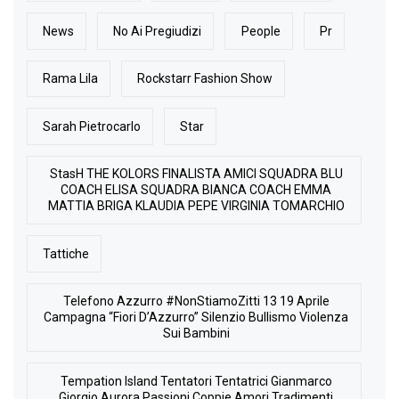
News
No Ai Pregiudizi
People
Pr
Rama Lila
Rockstarr Fashion Show
Sarah Pietrocarlo
Star
StasH THE KOLORS FINALISTA AMICI SQUADRA BLU
COACH ELISA SQUADRA BIANCA COACH EMMA
MATTIA BRIGA KLAUDIA PEPE VIRGINIA TOMARCHIO
Tattiche
Telefono Azzurro #NonStiamoZitti 13 19 Aprile
Campagna “Fiori D’Azzurro” Silenzio Bullismo Violenza
Sui Bambini
Tempation Island Tentatori Tentatrici Gianmarco
Giorgio Aurora Passioni Coppie Amori Tradimenti