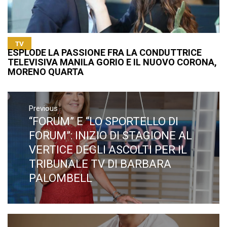
TV
ESPLODE LA PASSIONE FRA LA CONDUTTRICE
TELEVISIVA MANILA GORIO E IL NUOVO CORONA,
MORENO QUARTA
Navigazione
articoli
Previous
“FORUM” E “LO SPORTELLO DI
Previous
post:
FORUM”: INIZIO DI STAGIONE AL
VERTICE DEGLI ASCOLTI PER IL
TRIBUNALE TV DI BARBARA
PALOMBELL