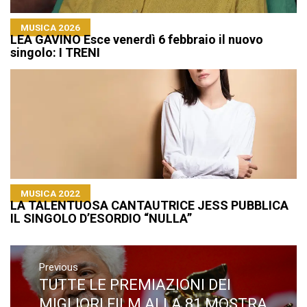
MUSICA 2026
LEA GAVINO Esce venerdì 6 febbraio il nuovo
singolo: I TRENI
MUSICA 2022
LA TALENTUOSA CANTAUTRICE JESS PUBBLICA
IL SINGOLO D’ESORDIO “NULLA”
Navigazione
articoli
Previous
TUTTE LE PREMIAZIONI DEI
Previous
post:
MIGLIORI FILM ALLA 81 MOSTRA