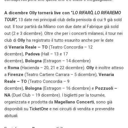
A dicembre Olly tornerà live con “
LO RIFARÒ, LO RIFAREMO
TOUR”,
13 date nei principali club della penisola di cui 9 già sold
out. Il tour partirà da Milano con due date al Fabrique già sold
out (2 e 3 dicembre). Oltre che per i concerti milanesi, il tour nei
club di
Olly
ha registrato il tutto esaurito anche per le date
di
Venaria Reale – TO
(Teatro Concordia – 12
dicembre),
Padova
(Hall – 13 e 17
dicembre),
Bologna
(Estragon – 14 dicembre)
e
Roma
(Hacienda – 20, 21 e 22 dicembre).
Olly
è inoltre atteso
a
Firenze
(Teatro Cartiere Carrara – 5 dicembre),
Venaria
Reale – TO
(Teatro Concordia – 9
dicembre),
Bologna
(Estragon – 16 dicembre) e
Pozzuoli –
NA
(Duel Club – 19 dicembre). I biglietti per la tournée,
organizzata e prodotta da
Magellano Concerti
, sono già
disponibili su
TicketOne
e nei circuiti di vendita e prevendite
abituali.