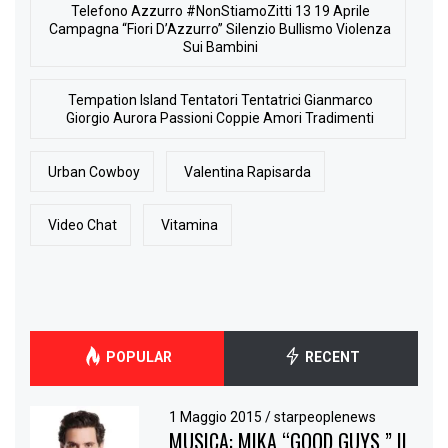
Telefono Azzurro #NonStiamoZitti 13 19 Aprile
Campagna “Fiori D’Azzurro” Silenzio Bullismo Violenza
Sui Bambini
Tempation Island Tentatori Tentatrici Gianmarco
Giorgio Aurora Passioni Coppie Amori Tradimenti
Urban Cowboy
Valentina Rapisarda
Video Chat
Vitamina
POPULAR
RECENT
1 Maggio 2015
/
starpeoplenews
MUSICA: MIKA “GOOD GUYS ” IL