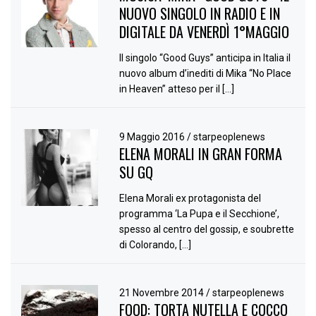
NUOVO SINGOLO IN RADIO E IN
DIGITALE DA VENERDÌ 1°MAGGIO
Il singolo “Good Guys” anticipa in Italia il
nuovo album d’inediti di Mika “No Place
in Heaven” atteso per il […]
9 Maggio 2016
/
starpeoplenews
ELENA MORALI IN GRAN FORMA
SU GQ
Elena Morali ex protagonista del
programma ‘La Pupa e il Secchione’,
spesso al centro del gossip, e soubrette
di Colorando, […]
21 Novembre 2014
/
starpeoplenews
FOOD: TORTA NUTELLA E COCCO