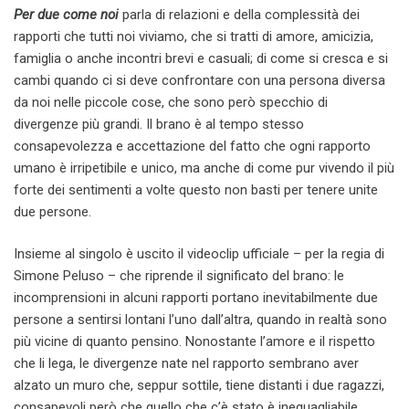
Per due come noi
parla di relazioni e della complessità dei
rapporti che tutti noi viviamo, che si tratti di amore, amicizia,
famiglia o anche incontri brevi e casuali; di come si cresca e si
cambi quando ci si deve confrontare con una persona diversa
da noi nelle piccole cose, che sono però specchio di
divergenze più grandi. Il brano
è al tempo stesso
consapevolezza e accettazione del fatto che ogni rapporto
umano è irripetibile e unico, ma anche di come pur vivendo il più
forte dei sentimenti a volte questo non basti per tenere unite
due persone.
Insieme al singolo è uscito il videoclip ufficiale – per la regia di
Simone Peluso – che riprende il significato del brano: le
incomprensioni in alcuni rapporti portano inevitabilmente due
persone a sentirsi lontani l’uno dall’altra, quando in realtà sono
più vicine di quanto pensino. Nonostante l’amore e il rispetto
che li lega, le divergenze nate nel rapporto sembrano aver
alzato un muro che, seppur sottile, tiene distanti i due ragazzi,
consapevoli però che quello che c’è stato è ineguagliabile.