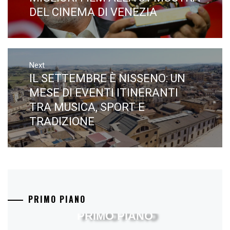
DEL CINEMA DI VENEZIA
Next
IL SETTEMBRE È NISSENO: UN
Next
post:
MESE DI EVENTI ITINERANTI
TRA MUSICA, SPORT E
TRADIZIONE
PRIMO PIANO
PRIMO PIANO