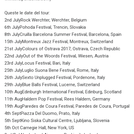
Queste le date del tour:
2nd July​Rock Werchter, ​​​Werchter, Belgium
6th July​Pohoda Festival, ​​​Trencin, Slovakia
8th July​Cruilla Barcelona Summer Festival, Barcelona, Spain
15th July​Montreux Jazz Festival, ​​Montreux, Switzerland
21st July​Colours of Ostrava 2017, ​​Ostrava, Czech Republic
22nd July​Out of the Woords Festival, ​Wiesen, Austria
23rd July​Locus Festival, ​​​Bari, Italy
25th July​Luglio Suona Bene Festival, ​Rome, Italy
26th July​Sexto Unplugged Festival, ​​Pordenone, Italy
29th July​Blue Balls Festival, ​​​Lucerne, Switzerland
10th Aug​Edinburgh International Festival, ​Edinburg, Scotland
11th Aug​Haldern Pop Festival, ​​Rees Haldern, Germany
19th Aug​Paredes de Coura Festival, ​​Paredes de Coura, Portugal
4th Sept​Piazza Del Duomo, ​​​Prato, Italy
5th Sept​Kino Siska Cultural Centre, ​​Ljubljana, Slovenia
5th Oct ​Carnegie Hall,​​​ New York, US