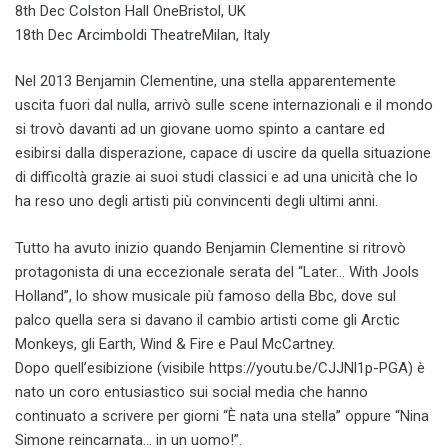
8th Dec ​Colston Hall One​​​Bristol, UK
18th Dec ​Arcimboldi Theatre​​​Milan, Italy
Nel 2013 Benjamin Clementine, una stella apparentemente
uscita fuori dal nulla, arrivò sulle scene internazionali e il mondo
si trovò davanti ad un giovane uomo spinto a cantare ed
esibirsi dalla disperazione, capace di uscire da quella situazione
di difficoltà grazie ai suoi studi classici e ad una unicità che lo
ha reso uno degli artisti più convincenti degli ultimi anni.
Tutto ha avuto inizio quando Benjamin Clementine si ritrovò
protagonista di una eccezionale serata del “Later… With Jools
Holland”, lo show musicale più famoso della Bbc, dove sul
palco quella sera si davano il cambio artisti come gli Arctic
Monkeys, gli Earth, Wind & Fire e Paul McCartney.
Dopo quell’esibizione (visibile https://youtu.be/CJJNl1p-PGA) è
nato un coro entusiastico sui social media che hanno
continuato a scrivere per giorni “È nata una stella” oppure “Nina
Simone reincarnata… in un uomo!”.