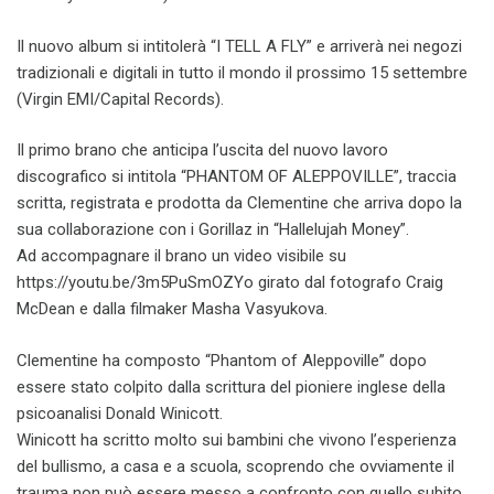
Il nuovo album si intitolerà “I TELL A FLY” e arriverà nei negozi
tradizionali e digitali in tutto il mondo il prossimo 15 settembre
(Virgin EMI/Capital Records).
Il primo brano che anticipa l’uscita del nuovo lavoro
discografico si intitola “PHANTOM OF ALEPPOVILLE”, traccia
scritta, registrata e prodotta da Clementine che arriva dopo la
sua collaborazione con i Gorillaz in “Hallelujah Money”.
Ad accompagnare il brano un video visibile su
https://youtu.be/3m5PuSmOZYo girato dal fotografo Craig
McDean e dalla filmaker Masha Vasyukova.
Clementine ha composto “Phantom of Aleppoville” dopo
essere stato colpito dalla scrittura del pioniere inglese della
psicoanalisi Donald Winicott.
Winicott ha scritto molto sui bambini che vivono l’esperienza
del bullismo, a casa e a scuola, scoprendo che ovviamente il
trauma non può essere messo a confronto con quello subito