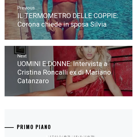
Navigazione
articoli
Previous
IL TERMOMETRO DELLE COPPIE:
Previous
post:
Corona chiede in sposa Silvia
Next
UOMINI E DONNE: Intervista a
Next
post:
Cristina Roncalli ex di Mariano
Catanzaro
PRIMO PIANO
PRIMO PIANO