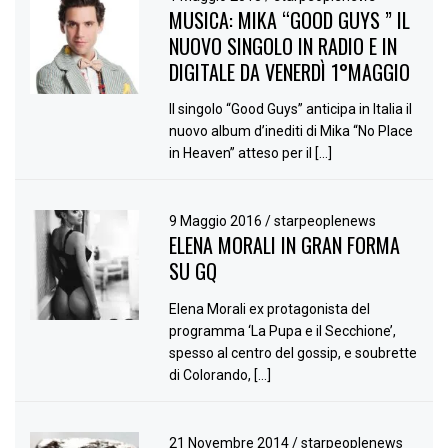
MUSICA: MIKA “GOOD GUYS ” IL
NUOVO SINGOLO IN RADIO E IN
DIGITALE DA VENERDÌ 1°MAGGIO
Il singolo “Good Guys” anticipa in Italia il
nuovo album d’inediti di Mika “No Place
in Heaven” atteso per il […]
9 Maggio 2016
/
starpeoplenews
ELENA MORALI IN GRAN FORMA
SU GQ
Elena Morali ex protagonista del
programma ‘La Pupa e il Secchione’,
spesso al centro del gossip, e soubrette
di Colorando, […]
21 Novembre 2014
/
starpeoplenews