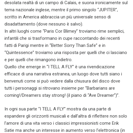
desolata realtà di un campo di Calais, e suona ironicamente sul
tema nazionale inglese, mentre il primo singolo “JUPITER”,
scritto in America abbraccia un più universale senso di
disadattamento (dove nessuno è salvo).
In altri luoghi come “Paris Cor Blimey” troviamo rime semplici,
infantili che si trasformano in cupe raccontando dei recenti
fatti di Parigi mentre in “Better Sorry Than Safe” e in
“Quintessence” troviamo una risposta per quelli che ci lasciano
e per quelli che rimangono indietro.
Quello che emerge in “I TELL A FLY” è una rivendicazione
efficace di una narrativa estranea, un luogo dove tutti siano i
benvenuti come si può vedere dalla chiusura del disco dove
tutti i personaggi si ritrovano insieme per “Barbarians are
coming!/Dreamers stay strong! (il piano di “Ave Dreamer”)”.
In ogni sua parte “I TELL A FLY” mostra da una parte di
espandere gli orizzonti musicali e dall’altra di riflettere non solo
l’amore di una vita verso i classici impressionisti come Erik
Satie ma anche un interesse in aumento verso l’elettronica (in