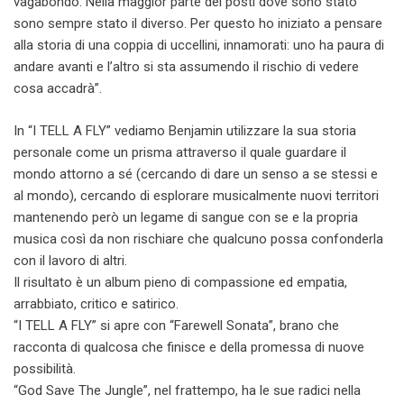
vagabondo. Nella maggior parte dei posti dove sono stato
sono sempre stato il diverso. Per questo ho iniziato a pensare
alla storia di una coppia di uccellini, innamorati: uno ha paura di
andare avanti e l’altro si sta assumendo il rischio di vedere
cosa accadrà”.
In “I TELL A FLY” vediamo Benjamin utilizzare la sua storia
personale come un prisma attraverso il quale guardare il
mondo attorno a sé (cercando di dare un senso a se stessi e
al mondo), cercando di esplorare musicalmente nuovi territori
mantenendo però un legame di sangue con se e la propria
musica così da non rischiare che qualcuno possa confonderla
con il lavoro di altri.
Il risultato è un album pieno di compassione ed empatia,
arrabbiato, critico e satirico.
“I TELL A FLY” si apre con “Farewell Sonata”, brano che
racconta di qualcosa che finisce e della promessa di nuove
possibilità.
“God Save The Jungle”, nel frattempo, ha le sue radici nella