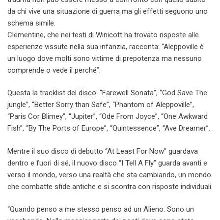
da chi vive una situazione di guerra ma gli effetti seguono uno
schema simile.
Clementine, che nei testi di Winicott ha trovato risposte alle
esperienze vissute nella sua infanzia, racconta: “Aleppoville è
un luogo dove molti sono vittime di prepotenza ma nessuno
comprende o vede il perché”.
Questa la tracklist del disco: “Farewell Sonata”, “God Save The
jungle”, “Better Sorry than Safe”, “Phantom of Aleppoville”,
“Paris Cor Blimey”, “Jupiter”, “Ode From Joyce”, “One Awkward
Fish”, “By The Ports of Europe”, “Quintessence”, “Ave Dreamer”.
Mentre il suo disco di debutto “At Least For Now” guardava
dentro e fuori di sé, il nuovo disco “I Tell A Fly” guarda avanti e
verso il mondo, verso una realtà che sta cambiando, un mondo
che combatte sfide antiche e si scontra con risposte individuali.
“Quando penso a me stesso penso ad un Alieno. Sono un