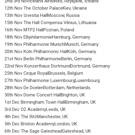
2nd/3rd Nov​Iceland Airwaves, ​​​Reykjavik, Iceland
12th Nov ​The October Palace​​​Kiev, Ukraine
13th Nov ​Izvestia Hall​​​​Moscow, Russia
15th Nov ​The Hall Compensa ​​​Vilnius, Lithuania
16th Nov ​MTP2 Hall​​​​Poznan, Poland
18th Nov ​Elbphilarmonie​​​Hamburg, Germany
19th Nov ​Philharmonie Munich​​Munich, Germany
20th Nov ​Köln Philharmonic Hall​​Köln, Germany
21st Nov ​Berlin Philharmonie​​​Berlin, Germany
22nd Nov ​Konzerthaus Dortmund​​Dortmund, Germany
25th Nov ​Cirque Royal​​​​Brussels, Belgium
27th Nov ​Philharmonie Luxembourg​​Luxembourg
28th Nov ​De Doelen​​​​Rotterdam, Netherlands
30th Nov ​Dome Concert Hall​​​Brighton, UK
1st Dec ​Birmingham Town Hall​​Birmingham, UK
3rd Dec ​O2 Academy​​​​Leeds, UK
4th Dec ​The Ritz​​​​Manchester, UK
5th Dec ​Brixton Academy​​​London, UK
6th Dec ​The Sage Gateshead​​​Gateshead, UK