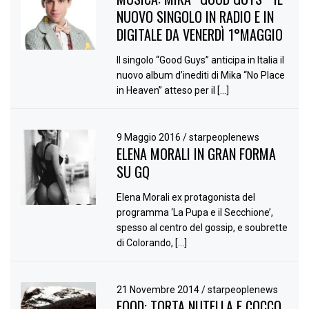
NUOVO SINGOLO IN RADIO E IN
DIGITALE DA VENERDÌ 1°MAGGIO
Il singolo “Good Guys” anticipa in Italia il
nuovo album d’inediti di Mika “No Place
in Heaven” atteso per il […]
9 Maggio 2016
/
starpeoplenews
ELENA MORALI IN GRAN FORMA
SU GQ
Elena Morali ex protagonista del
programma ‘La Pupa e il Secchione’,
spesso al centro del gossip, e soubrette
di Colorando, […]
21 Novembre 2014
/
starpeoplenews
FOOD: TORTA NUTELLA E COCCO