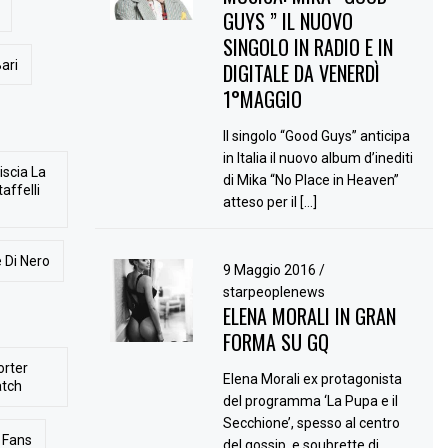
GUYS ” IL NUOVO
SINGOLO IN RADIO E IN
ari
DIGITALE DA VENERDÌ
1°MAGGIO
Il singolo “Good Guys” anticipa
in Italia il nuovo album d’inediti
iscia La
di Mika “No Place in Heaven”
affelli
atteso per il […]
 Di Nero
9 Maggio 2016
/
starpeoplenews
ELENA MORALI IN GRAN
FORMA SU GQ
orter
Elena Morali ex protagonista
atch
del programma ‘La Pupa e il
Secchione’, spesso al centro
Fans
del gossip, e soubrette di