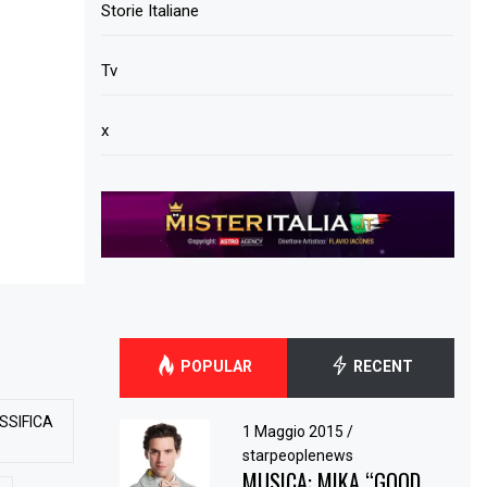
Storie Italiane
Tv
x
POPULAR
RECENT
SSIFICA
1 Maggio 2015
/
starpeoplenews
MUSICA: MIKA “GOOD