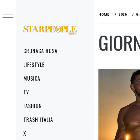
Skip
to
HOME
2026
G
content
GIOR
STARPEOPLENEWS
IL PORTALE DELLA CRONACA ROSA, DEL
GLAMOUR DEL LIFESTYLE
Primary
CRONACA ROSA
Menu
LIFESTYLE
MUSICA
TV
FASHION
TRASH ITALIA
X