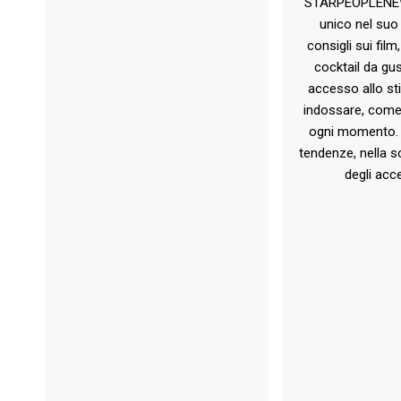
STARPEOPLENEW.I
unico nel suo 
consigli sui film
cocktail da gust
accesso allo st
indossare, come 
ogni momento. 
tendenze, nella sc
degli acce