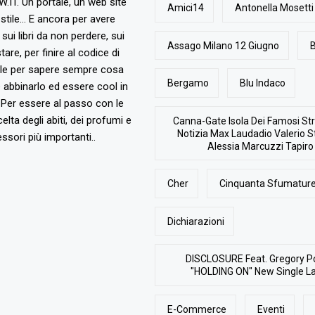
T. Un portale, un web site
Amici14
Antonella Mosetti
stile... E ancora per avere
, sui libri da non perdere, sui
Assago Milano 12 Giugno
B
are, per finire al codice di
ile per sapere sempre cosa
Bergamo
Blu Indaco
abbinarlo ed essere cool in
Per essere al passo con le
elta degli abiti, dei profumi e
Canna-Gate Isola Dei Famosi Str
Notizia Max Laudadio Valerio St
ssori più importanti..
Alessia Marcuzzi Tapiro
Cher
Cinquanta Sfumature
Dichiarazioni
DISCLOSURE Feat. Gregory P
"HOLDING ON" New Single L
E-Commerce
Eventi