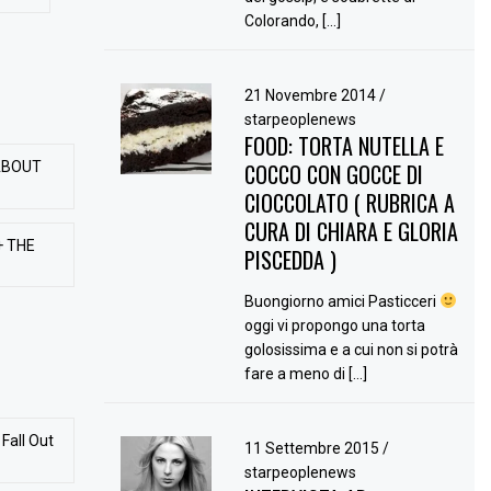
Colorando, […]
21 Novembre 2014
/
starpeoplenews
FOOD: TORTA NUTELLA E
ABOUT
COCCO CON GOCCE DI
CIOCCOLATO ( RUBRICA A
CURA DI CHIARA E GLORIA
+ THE
PISCEDDA )
Buongiorno amici Pasticceri
oggi vi propongo una torta
golosissima e a cui non si potrà
fare a meno di […]
Fall Out
11 Settembre 2015
/
starpeoplenews