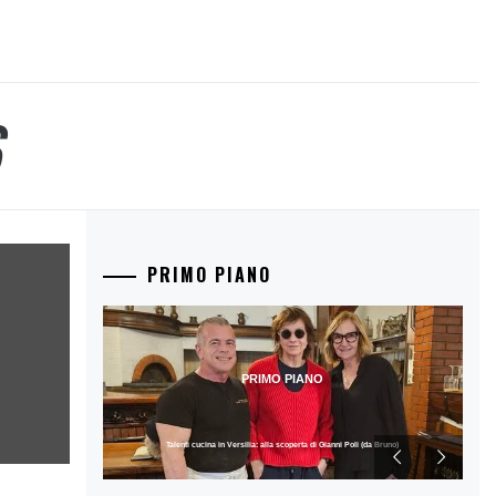
PRIMO PIANO
PRIMO PIANO
Talenti cucina in Versilia: alla scoperta di Gianni Poli (da Bruno)