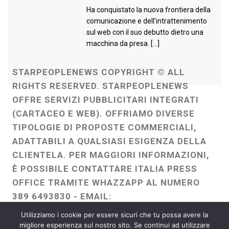
Ha conquistato la nuova frontiera della
comunicazione e dell’intrattenimento
sul web con il suo debutto dietro una
macchina da presa. […]
STARPEOPLENEWS COPYRIGHT © ALL
RIGHTS RESERVED. STARPEOPLENEWS
OFFRE SERVIZI PUBBLICITARI INTEGRATI
(CARTACEO E WEB). OFFRIAMO DIVERSE
TIPOLOGIE DI PROPOSTE COMMERCIALI,
ADATTABILI A QUALSIASI ESIGENZA DELLA
CLIENTELA. PER MAGGIORI INFORMAZIONI,
È POSSIBILE CONTATTARE ITALIA PRESS
OFFICE TRAMITE WHAZZAPP AL NUMERO
389 6493830 - EMAIL:
ITALIAPRESSOFFICE@GMAIL.COM
-
Utilizziamo i cookie per essere sicuri che tu possa avere la
WEBMASTER :
FRANCESCO GENTILE
migliore esperienza sul nostro sito. Se continui ad utilizzare