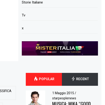
Storie Italiane
Tv
x
POPULAR
RECENT
SSIFICA
1 Maggio 2015
/
starpeoplenews
MUSICA: MIKA “GOOD