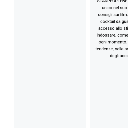
STARPEOPLENEW.I
unico nel suo 
consigli sui film
cocktail da gust
accesso allo st
indossare, come 
ogni momento. 
tendenze, nella sc
degli acce