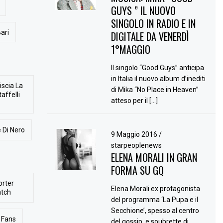
GUYS ” IL NUOVO
SINGOLO IN RADIO E IN
ari
DIGITALE DA VENERDÌ
1°MAGGIO
Il singolo “Good Guys” anticipa
in Italia il nuovo album d’inediti
iscia La
di Mika “No Place in Heaven”
affelli
atteso per il […]
 Di Nero
9 Maggio 2016
/
starpeoplenews
ELENA MORALI IN GRAN
FORMA SU GQ
orter
Elena Morali ex protagonista
atch
del programma ‘La Pupa e il
Secchione’, spesso al centro
Fans
del gossip, e soubrette di