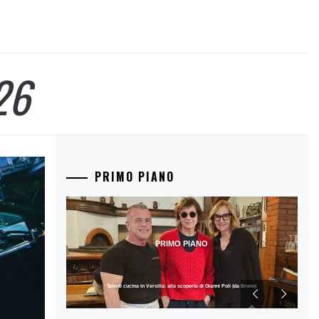
26
PRIMO PIANO
PRIMO PIANO
Talenti cucina in Versilia: alla scoperta di Gianni Poli (da Bruno)