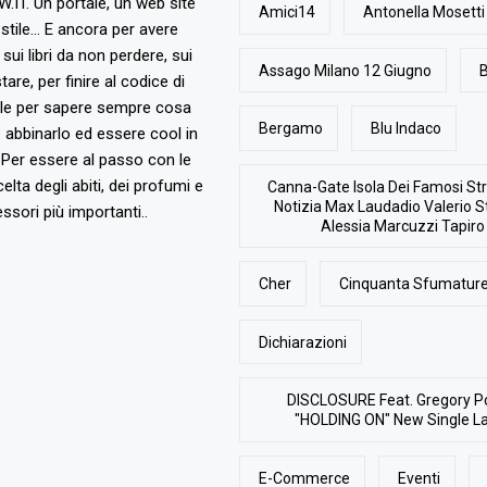
T. Un portale, un web site
Amici14
Antonella Mosetti
stile... E ancora per avere
, sui libri da non perdere, sui
Assago Milano 12 Giugno
B
are, per finire al codice di
ile per sapere sempre cosa
Bergamo
Blu Indaco
abbinarlo ed essere cool in
Per essere al passo con le
elta degli abiti, dei profumi e
Canna-Gate Isola Dei Famosi Str
Notizia Max Laudadio Valerio St
ssori più importanti..
Alessia Marcuzzi Tapiro
Cher
Cinquanta Sfumature
Dichiarazioni
DISCLOSURE Feat. Gregory P
"HOLDING ON" New Single L
E-Commerce
Eventi