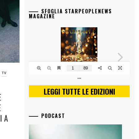
SFOGLIA STARPEOPLENEWS
MAGAZINE
TV
LEGGI TUTTE LE EDIZIONI
E
E
I A
PODCAST