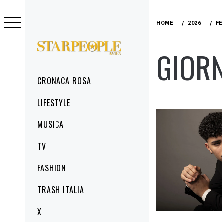
Skip
to
HOME
2026
F
content
GIOR
STARPEOPLENEWS
IL PORTALE DELLA CRONACA ROSA, DEL
GLAMOUR DEL LIFESTYLE
Primary
CRONACA ROSA
Menu
LIFESTYLE
MUSICA
TV
FASHION
TRASH ITALIA
X