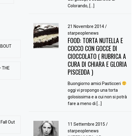
Colorando, […]
21 Novembre 2014
/
starpeoplenews
FOOD: TORTA NUTELLA E
ABOUT
COCCO CON GOCCE DI
CIOCCOLATO ( RUBRICA A
CURA DI CHIARA E GLORIA
+ THE
PISCEDDA )
Buongiorno amici Pasticceri
oggi vi propongo una torta
golosissima e a cui non si potrà
fare a meno di […]
Fall Out
11 Settembre 2015
/
starpeoplenews