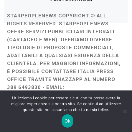
STARPEOPLENEWS COPYRIGHT © ALL
RIGHTS RESERVED. STARPEOPLENEWS
OFFRE SERVIZI PUBBLICITARI INTEGRATI
(CARTACEO E WEB). OFFRIAMO DIVERSE
TIPOLOGIE DI PROPOSTE COMMERCIALI,
ADATTABILI A QUALSIASI ESIGENZA DELLA
CLIENTELA. PER MAGGIORI INFORMAZIONI,
È POSSIBILE CONTATTARE ITALIA PRESS
OFFICE TRAMITE WHAZZAPP AL NUMERO
389 6493830 - EMAIL:
ITALIAPRESSOFFICE@GMAIL.COM
-
Utilizziamo i cookie per essere sicuri che tu possa avere la
WEBMASTER :
FRANCESCO GENTILE
migliore esperienza sul nostro sito. Se continui ad utilizzare
questo sito noi assumiamo che tu ne sia felice.
FREELANCE
Ok