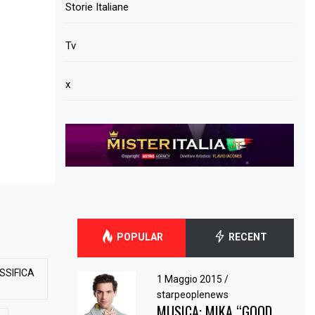
Storie Italiane
Tv
x
POPULAR
RECENT
SSIFICA
1 Maggio 2015
/
starpeoplenews
MUSICA: MIKA “GOOD