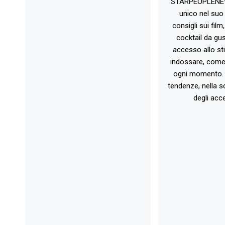
STARPEOPLENEW.I
unico nel suo 
consigli sui film
cocktail da gust
accesso allo st
indossare, come 
ogni momento. 
tendenze, nella sc
degli acce