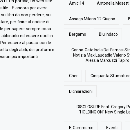
T. Un portale, un web site
Amici14
Antonella Mosetti
stile... E ancora per avere
, sui libri da non perdere, sui
Assago Milano 12 Giugno
B
are, per finire al codice di
ile per sapere sempre cosa
Bergamo
Blu Indaco
abbinarlo ed essere cool in
Per essere al passo con le
elta degli abiti, dei profumi e
Canna-Gate Isola Dei Famosi Str
Notizia Max Laudadio Valerio St
ssori più importanti..
Alessia Marcuzzi Tapiro
Cher
Cinquanta Sfumature
Dichiarazioni
DISCLOSURE Feat. Gregory P
"HOLDING ON" New Single L
E-Commerce
Eventi