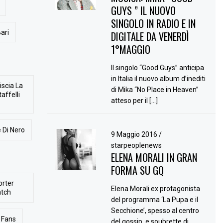
GUYS ” IL NUOVO
SINGOLO IN RADIO E IN
ari
DIGITALE DA VENERDÌ
1°MAGGIO
Il singolo “Good Guys” anticipa
in Italia il nuovo album d’inediti
iscia La
di Mika “No Place in Heaven”
affelli
atteso per il […]
 Di Nero
9 Maggio 2016
/
starpeoplenews
ELENA MORALI IN GRAN
FORMA SU GQ
orter
Elena Morali ex protagonista
atch
del programma ‘La Pupa e il
Secchione’, spesso al centro
Fans
del gossip, e soubrette di