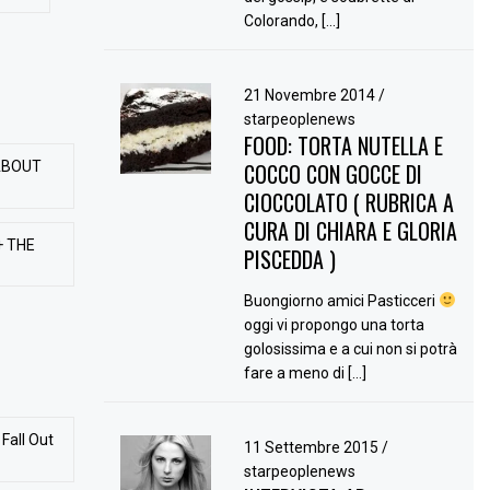
Colorando, […]
21 Novembre 2014
/
starpeoplenews
FOOD: TORTA NUTELLA E
ABOUT
COCCO CON GOCCE DI
CIOCCOLATO ( RUBRICA A
CURA DI CHIARA E GLORIA
+ THE
PISCEDDA )
Buongiorno amici Pasticceri
oggi vi propongo una torta
golosissima e a cui non si potrà
fare a meno di […]
Fall Out
11 Settembre 2015
/
starpeoplenews