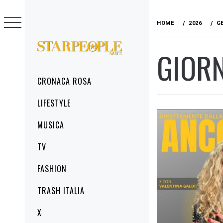
Skip
to
HOME
2026
G
content
GIOR
STARPEOPLENEWS
IL PORTALE DELLA CRONACA ROSA, DEL
GLAMOUR DEL LIFESTYLE
Primary
CRONACA ROSA
Menu
LIFESTYLE
MUSICA
TV
FASHION
TRASH ITALIA
X