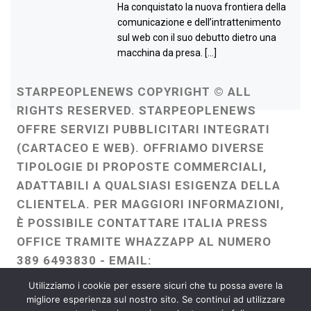
Ha conquistato la nuova frontiera della
comunicazione e dell’intrattenimento
sul web con il suo debutto dietro una
macchina da presa. […]
STARPEOPLENEWS COPYRIGHT © ALL
RIGHTS RESERVED. STARPEOPLENEWS
OFFRE SERVIZI PUBBLICITARI INTEGRATI
(CARTACEO E WEB). OFFRIAMO DIVERSE
TIPOLOGIE DI PROPOSTE COMMERCIALI,
ADATTABILI A QUALSIASI ESIGENZA DELLA
CLIENTELA. PER MAGGIORI INFORMAZIONI,
È POSSIBILE CONTATTARE ITALIA PRESS
OFFICE TRAMITE WHAZZAPP AL NUMERO
389 6493830 - EMAIL:
ITALIAPRESSOFFICE@GMAIL.COM
-
Utilizziamo i cookie per essere sicuri che tu possa avere la
WEBMASTER :
FRANCESCO GENTILE
migliore esperienza sul nostro sito. Se continui ad utilizzare