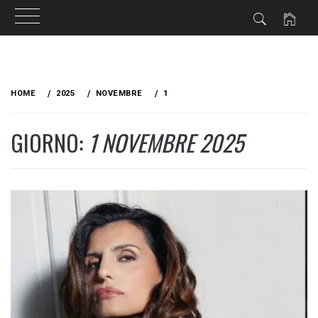
Skip
to
HOME
2025
NOVEMBRE
1
content
GIORNO:
1 NOVEMBRE 2025