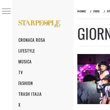
Skip
to
HOME
2025
O
content
GIOR
STARPEOPLENEWS
IL PORTALE DELLA CRONACA ROSA, DEL
GLAMOUR DEL LIFESTYLE
Primary
CRONACA ROSA
Menu
LIFESTYLE
MUSICA
TV
FASHION
TRASH ITALIA
X