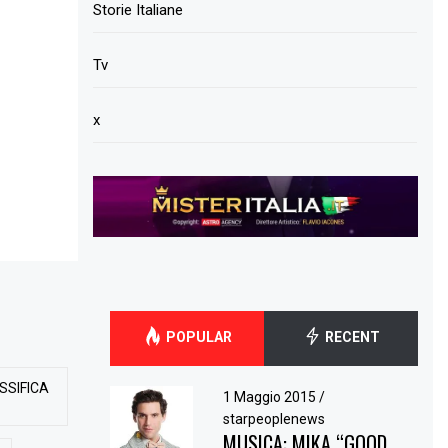
Storie Italiane
Tv
x
POPULAR
RECENT
SSIFICA
1 Maggio 2015
/
starpeoplenews
MUSICA: MIKA “GOOD