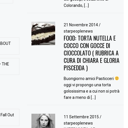
Colorando, […]
21 Novembre 2014
/
starpeoplenews
FOOD: TORTA NUTELLA E
ABOUT
COCCO CON GOCCE DI
CIOCCOLATO ( RUBRICA A
CURA DI CHIARA E GLORIA
+ THE
PISCEDDA )
Buongiorno amici Pasticceri
oggi vi propongo una torta
golosissima e a cui non si potrà
fare a meno di […]
Fall Out
11 Settembre 2015
/
starpeoplenews