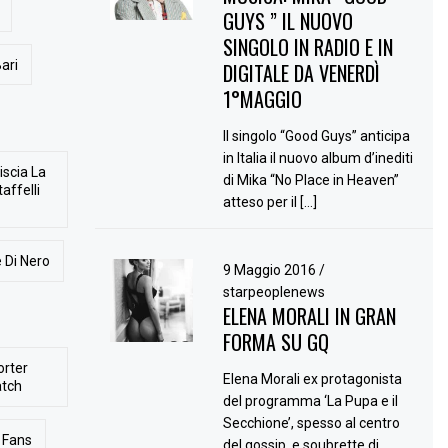
GUYS ” IL NUOVO
SINGOLO IN RADIO E IN
ari
DIGITALE DA VENERDÌ
1°MAGGIO
Il singolo “Good Guys” anticipa
in Italia il nuovo album d’inediti
iscia La
di Mika “No Place in Heaven”
affelli
atteso per il […]
 Di Nero
9 Maggio 2016
/
starpeoplenews
ELENA MORALI IN GRAN
FORMA SU GQ
orter
Elena Morali ex protagonista
atch
del programma ‘La Pupa e il
Secchione’, spesso al centro
Fans
del gossip, e soubrette di