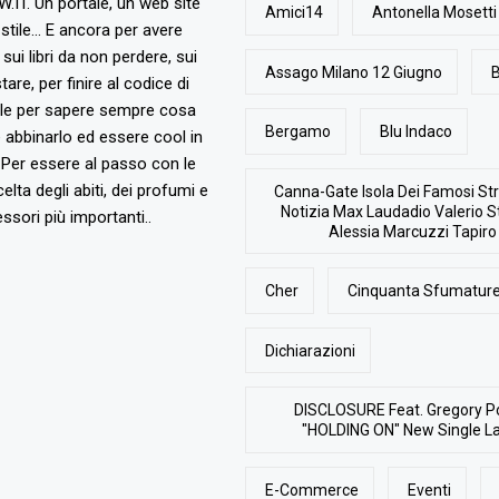
T. Un portale, un web site
Amici14
Antonella Mosetti
stile... E ancora per avere
, sui libri da non perdere, sui
Assago Milano 12 Giugno
B
are, per finire al codice di
ile per sapere sempre cosa
Bergamo
Blu Indaco
abbinarlo ed essere cool in
Per essere al passo con le
elta degli abiti, dei profumi e
Canna-Gate Isola Dei Famosi Str
Notizia Max Laudadio Valerio St
ssori più importanti..
Alessia Marcuzzi Tapiro
Cher
Cinquanta Sfumature
Dichiarazioni
DISCLOSURE Feat. Gregory P
"HOLDING ON" New Single L
E-Commerce
Eventi