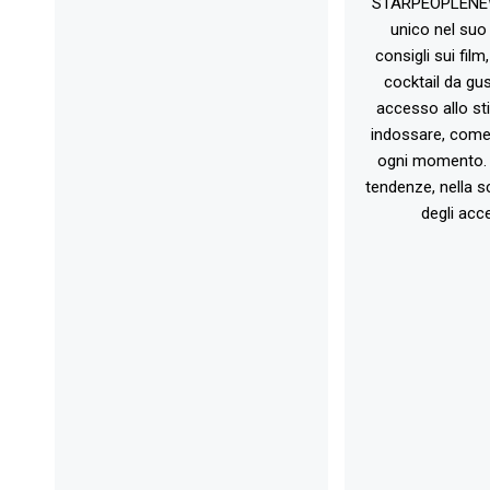
STARPEOPLENEW.I
unico nel suo 
consigli sui film
cocktail da gust
accesso allo st
indossare, come 
ogni momento. 
tendenze, nella sc
degli acce