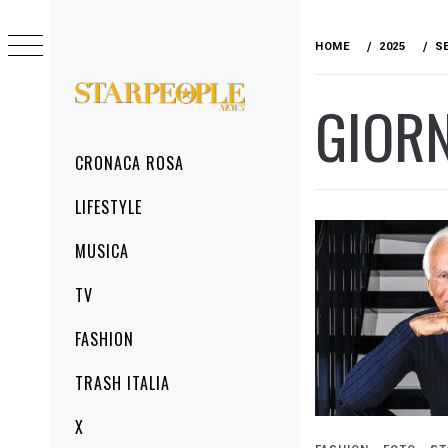
Skip
to
HOME
2025
S
content
GIOR
STARPEOPLENEWS
IL PORTALE DELLA CRONACA ROSA, DEL
GLAMOUR DEL LIFESTYLE
Primary
CRONACA ROSA
Menu
LIFESTYLE
MUSICA
TV
FASHION
TRASH ITALIA
X