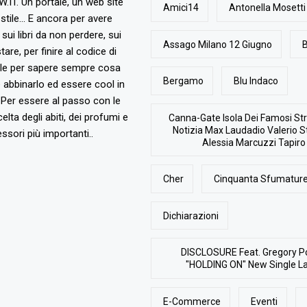
T. Un portale, un web site
Amici14
Antonella Mosetti
stile... E ancora per avere
, sui libri da non perdere, sui
Assago Milano 12 Giugno
B
are, per finire al codice di
ile per sapere sempre cosa
Bergamo
Blu Indaco
abbinarlo ed essere cool in
Per essere al passo con le
elta degli abiti, dei profumi e
Canna-Gate Isola Dei Famosi Str
Notizia Max Laudadio Valerio St
ssori più importanti..
Alessia Marcuzzi Tapiro
Cher
Cinquanta Sfumature
Dichiarazioni
DISCLOSURE Feat. Gregory P
"HOLDING ON" New Single L
E-Commerce
Eventi