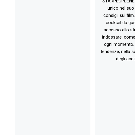
STARPEOPLENEW.I
unico nel suo 
consigli sui film
cocktail da gust
accesso allo st
indossare, come 
ogni momento. 
tendenze, nella sc
degli acce