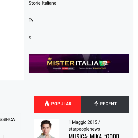
Storie Italiane
Tv
x
POPULAR
RECENT
SSIFICA
1 Maggio 2015
/
starpeoplenews
MUSICA: MIKA “GOOD