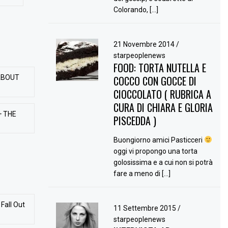
Colorando, […]
21 Novembre 2014
/
starpeoplenews
FOOD: TORTA NUTELLA E
ABOUT
COCCO CON GOCCE DI
CIOCCOLATO ( RUBRICA A
CURA DI CHIARA E GLORIA
+ THE
PISCEDDA )
Buongiorno amici Pasticceri
oggi vi propongo una torta
golosissima e a cui non si potrà
fare a meno di […]
Fall Out
11 Settembre 2015
/
starpeoplenews