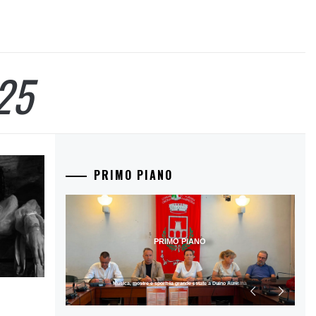
25
PRIMO PIANO
PRIMO PIANO
Musica, mostre e sport: la grande estate a Duino Aurisina