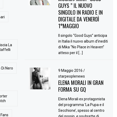
GUYS ” IL NUOVO
SINGOLO IN RADIO E IN
ari
DIGITALE DA VENERDÌ
1°MAGGIO
Il singolo “Good Guys” anticipa
in Italia il nuovo album d’inediti
iscia La
di Mika “No Place in Heaven”
affelli
atteso per il […]
 Di Nero
9 Maggio 2016
/
starpeoplenews
ELENA MORALI IN GRAN
FORMA SU GQ
orter
Elena Morali ex protagonista
atch
del programma ‘La Pupa e il
Secchione’, spesso al centro
Fans
del gossip, e soubrette di