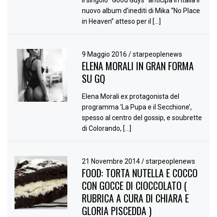
Il singolo “Good Guys” anticipa in Italia il
nuovo album d’inediti di Mika “No Place
in Heaven” atteso per il […]
9 Maggio 2016
/
starpeoplenews
ELENA MORALI IN GRAN FORMA
SU GQ
Elena Morali ex protagonista del
programma ‘La Pupa e il Secchione’,
spesso al centro del gossip, e soubrette
di Colorando, […]
21 Novembre 2014
/
starpeoplenews
FOOD: TORTA NUTELLA E COCCO
CON GOCCE DI CIOCCOLATO (
RUBRICA A CURA DI CHIARA E
GLORIA PISCEDDA )