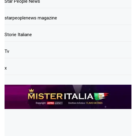
Star People News
starpeoplenews magazine
Storie Italiane
Tv
x