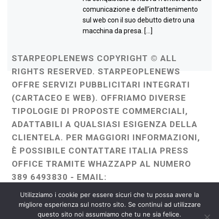
comunicazione e dell’intrattenimento
sul web con il suo debutto dietro una
macchina da presa. […]
STARPEOPLENEWS COPYRIGHT © ALL
RIGHTS RESERVED. STARPEOPLENEWS
OFFRE SERVIZI PUBBLICITARI INTEGRATI
(CARTACEO E WEB). OFFRIAMO DIVERSE
TIPOLOGIE DI PROPOSTE COMMERCIALI,
ADATTABILI A QUALSIASI ESIGENZA DELLA
CLIENTELA. PER MAGGIORI INFORMAZIONI,
È POSSIBILE CONTATTARE ITALIA PRESS
OFFICE TRAMITE WHAZZAPP AL NUMERO
389 6493830 - EMAIL:
ITALIAPRESSOFFICE@GMAIL.COM
-
Utilizziamo i cookie per essere sicuri che tu possa avere la
WEBMASTER :
FRANCESCO GENTILE
migliore esperienza sul nostro sito. Se continui ad utilizzare
questo sito noi assumiamo che tu ne sia felice.
FREELANCE