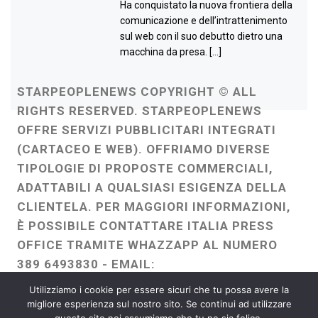
Ha conquistato la nuova frontiera della
comunicazione e dell’intrattenimento
sul web con il suo debutto dietro una
macchina da presa. […]
STARPEOPLENEWS COPYRIGHT © ALL
RIGHTS RESERVED. STARPEOPLENEWS
OFFRE SERVIZI PUBBLICITARI INTEGRATI
(CARTACEO E WEB). OFFRIAMO DIVERSE
TIPOLOGIE DI PROPOSTE COMMERCIALI,
ADATTABILI A QUALSIASI ESIGENZA DELLA
CLIENTELA. PER MAGGIORI INFORMAZIONI,
È POSSIBILE CONTATTARE ITALIA PRESS
OFFICE TRAMITE WHAZZAPP AL NUMERO
389 6493830 - EMAIL:
ITALIAPRESSOFFICE@GMAIL.COM
-
Utilizziamo i cookie per essere sicuri che tu possa avere la
WEBMASTER :
FRANCESCO GENTILE
migliore esperienza sul nostro sito. Se continui ad utilizzare