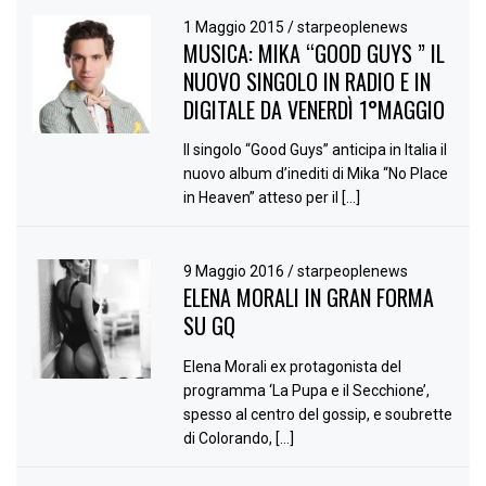
1 Maggio 2015
/
starpeoplenews
MUSICA: MIKA “GOOD GUYS ” IL
NUOVO SINGOLO IN RADIO E IN
DIGITALE DA VENERDÌ 1°MAGGIO
Il singolo “Good Guys” anticipa in Italia il
nuovo album d’inediti di Mika “No Place
in Heaven” atteso per il […]
9 Maggio 2016
/
starpeoplenews
ELENA MORALI IN GRAN FORMA
SU GQ
Elena Morali ex protagonista del
programma ‘La Pupa e il Secchione’,
spesso al centro del gossip, e soubrette
di Colorando, […]