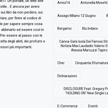
T. Un portale, un web site
Amici14
Antonella Mosetti
stile... E ancora per avere
, sui libri da non perdere, sui
Assago Milano 12 Giugno
B
are, per finire al codice di
ile per sapere sempre cosa
Bergamo
Blu Indaco
abbinarlo ed essere cool in
Per essere al passo con le
elta degli abiti, dei profumi e
Canna-Gate Isola Dei Famosi Str
Notizia Max Laudadio Valerio St
ssori più importanti..
Alessia Marcuzzi Tapiro
Cher
Cinquanta Sfumature
Dichiarazioni
DISCLOSURE Feat. Gregory P
"HOLDING ON" New Single L
E-Commerce
Eventi