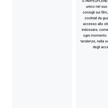
STARPEOPLENEW.I
unico nel suo 
consigli sui film
cocktail da gust
accesso allo st
indossare, come 
ogni momento. 
tendenze, nella sc
degli acce