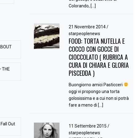
Colorando, […]
21 Novembre 2014
/
starpeoplenews
FOOD: TORTA NUTELLA E
ABOUT
COCCO CON GOCCE DI
CIOCCOLATO ( RUBRICA A
CURA DI CHIARA E GLORIA
+ THE
PISCEDDA )
Buongiorno amici Pasticceri
oggi vi propongo una torta
golosissima e a cui non si potrà
fare a meno di […]
Fall Out
11 Settembre 2015
/
starpeoplenews