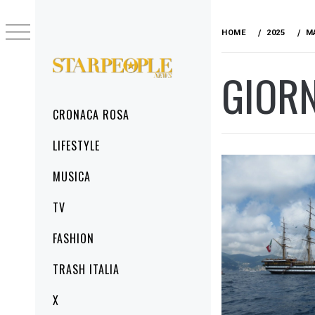
Skip
to
HOME
2025
M
content
GIOR
STARPEOPLENEWS
IL PORTALE DELLA CRONACA ROSA, DEL
GLAMOUR DEL LIFESTYLE
Primary
CRONACA ROSA
Menu
LIFESTYLE
MUSICA
TV
FASHION
TRASH ITALIA
X