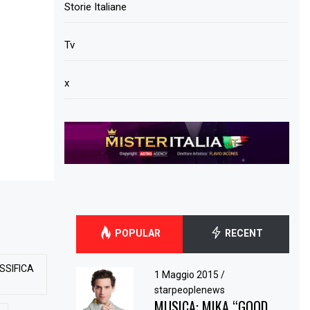
Storie Italiane
Tv
x
POPULAR
RECENT
SSIFICA
1 Maggio 2015
/
starpeoplenews
MUSICA: MIKA “GOOD