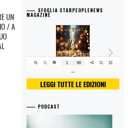
SFOGLIA STARPEOPLENEWS
RE UN
MAGAZINE
NO / A
SUO
AL
LEGGI TUTTE LE EDIZIONI
PODCAST