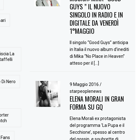
GUYS ” IL NUOVO
SINGOLO IN RADIO E IN
ari
DIGITALE DA VENERDÌ
1°MAGGIO
Il singolo “Good Guys” anticipa
in Italia il nuovo album d’inediti
iscia La
di Mika “No Place in Heaven”
affelli
atteso per il […]
 Di Nero
9 Maggio 2016
/
starpeoplenews
ELENA MORALI IN GRAN
FORMA SU GQ
orter
Elena Morali ex protagonista
atch
del programma ‘La Pupa e il
Secchione’, spesso al centro
Fans
del gossip, e soubrette di