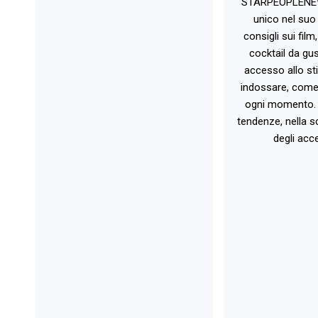
STARPEOPLENEW.I
unico nel suo 
consigli sui film
cocktail da gust
accesso allo st
indossare, come 
ogni momento. 
tendenze, nella sc
degli acce