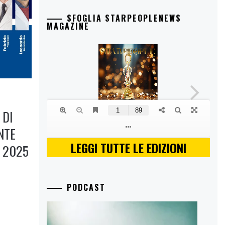
SFOGLIA STARPEOPLENEWS
MAGAZINE
 DI
NTE
LEGGI TUTTE LE EDIZIONI
O 2025
PODCAST