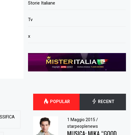
Storie Italiane
Tv
x
POPULAR
RECENT
SSIFICA
1 Maggio 2015
/
starpeoplenews
MUSICA: MIKA “GOOD