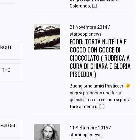
Colorando, […]
21 Novembre 2014
/
starpeoplenews
FOOD: TORTA NUTELLA E
ABOUT
COCCO CON GOCCE DI
CIOCCOLATO ( RUBRICA A
CURA DI CHIARA E GLORIA
+ THE
PISCEDDA )
Buongiorno amici Pasticceri
oggi vi propongo una torta
golosissima e a cui non si potrà
fare a meno di […]
Fall Out
11 Settembre 2015
/
starpeoplenews