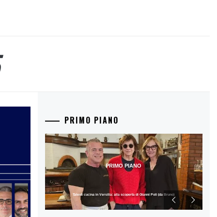
PRIMO PIANO
PRIMO PIANO
Talenti cucina in Versilia: alla scoperta di Gianni Poli (da Bruno)