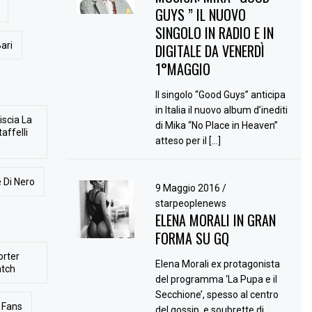
GUYS ” IL NUOVO
SINGOLO IN RADIO E IN
ari
DIGITALE DA VENERDÌ
1°MAGGIO
Il singolo “Good Guys” anticipa
in Italia il nuovo album d’inediti
iscia La
di Mika “No Place in Heaven”
affelli
atteso per il […]
 Di Nero
9 Maggio 2016
/
starpeoplenews
ELENA MORALI IN GRAN
FORMA SU GQ
orter
Elena Morali ex protagonista
atch
del programma ‘La Pupa e il
Secchione’, spesso al centro
Fans
del gossip, e soubrette di