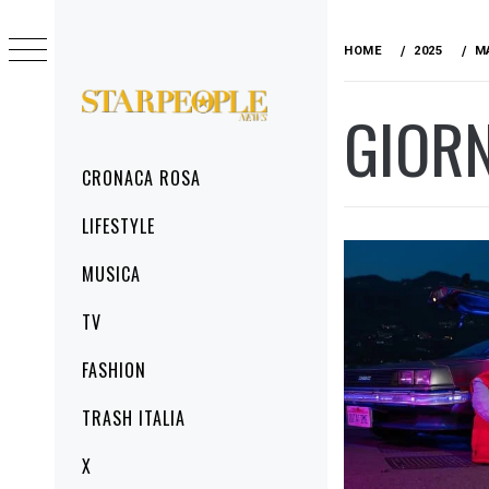
Skip
to
HOME
2025
M
content
GIOR
STARPEOPLENEWS
IL PORTALE DELLA CRONACA ROSA, DEL
GLAMOUR DEL LIFESTYLE
Primary
CRONACA ROSA
Menu
LIFESTYLE
MUSICA
TV
FASHION
TRASH ITALIA
X