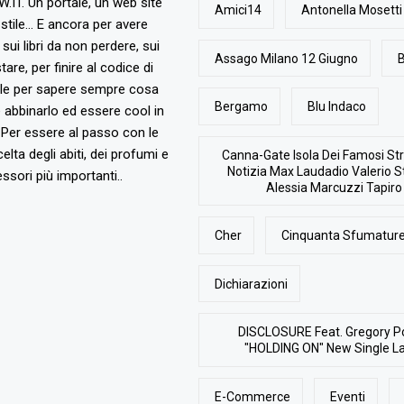
T. Un portale, un web site
Amici14
Antonella Mosetti
stile... E ancora per avere
, sui libri da non perdere, sui
Assago Milano 12 Giugno
B
are, per finire al codice di
ile per sapere sempre cosa
Bergamo
Blu Indaco
abbinarlo ed essere cool in
Per essere al passo con le
elta degli abiti, dei profumi e
Canna-Gate Isola Dei Famosi Str
Notizia Max Laudadio Valerio St
ssori più importanti..
Alessia Marcuzzi Tapiro
Cher
Cinquanta Sfumature
Dichiarazioni
DISCLOSURE Feat. Gregory P
"HOLDING ON" New Single L
E-Commerce
Eventi