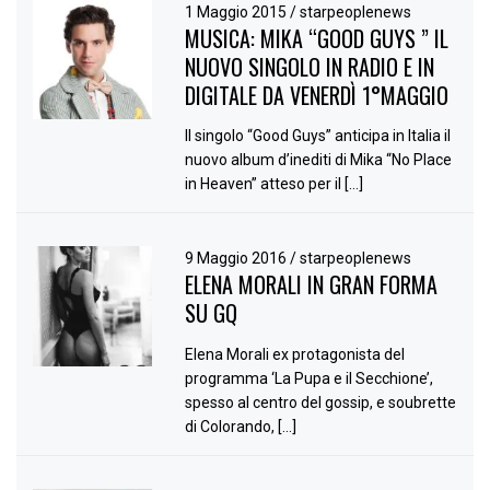
1 Maggio 2015
/
starpeoplenews
MUSICA: MIKA “GOOD GUYS ” IL
NUOVO SINGOLO IN RADIO E IN
DIGITALE DA VENERDÌ 1°MAGGIO
Il singolo “Good Guys” anticipa in Italia il
nuovo album d’inediti di Mika “No Place
in Heaven” atteso per il […]
9 Maggio 2016
/
starpeoplenews
ELENA MORALI IN GRAN FORMA
SU GQ
Elena Morali ex protagonista del
programma ‘La Pupa e il Secchione’,
spesso al centro del gossip, e soubrette
di Colorando, […]