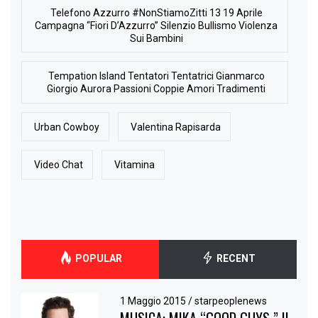
Telefono Azzurro #NonStiamoZitti 13 19 Aprile
Campagna “Fiori D’Azzurro” Silenzio Bullismo Violenza
Sui Bambini
Tempation Island Tentatori Tentatrici Gianmarco
Giorgio Aurora Passioni Coppie Amori Tradimenti
Urban Cowboy
Valentina Rapisarda
Video Chat
Vitamina
POPULAR
RECENT
1 Maggio 2015
/
starpeoplenews
MUSICA: MIKA “GOOD GUYS ” IL