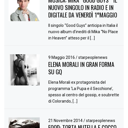
NUOVO SINGOLO IN RADIO E IN
DIGITALE DA VENERDÌ 1°MAGGIO
Il singolo “Good Guys” anticipa in Italia il
nuovo album d’inediti di Mika “No Place
in Heaven” atteso per il […]
9 Maggio 2016
/
starpeoplenews
ELENA MORALI IN GRAN FORMA
SU GQ
Elena Morali ex protagonista del
programma ‘La Pupa e il Secchione’,
spesso al centro del gossip, e soubrette
di Colorando, […]
21 Novembre 2014
/
starpeoplenews
FOOD: TORTA NUTELLA E COCCO