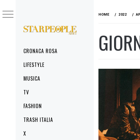
Skip
to
HOME
2022
A
content
GIOR
STARPEOPLENEWS
IL PORTALE DELLA CRONACA ROSA, DEL
GLAMOUR DEL LIFESTYLE
Primary
CRONACA ROSA
Menu
LIFESTYLE
MUSICA
TV
FASHION
TRASH ITALIA
X