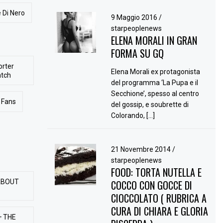
 Di Nero
9 Maggio 2016
/
starpeoplenews
ELENA MORALI IN GRAN
FORMA SU GQ
orter
Elena Morali ex protagonista
atch
del programma ‘La Pupa e il
Secchione’, spesso al centro
Fans
del gossip, e soubrette di
Colorando, […]
21 Novembre 2014
/
starpeoplenews
FOOD: TORTA NUTELLA E
ABOUT
COCCO CON GOCCE DI
CIOCCOLATO ( RUBRICA A
CURA DI CHIARA E GLORIA
+ THE