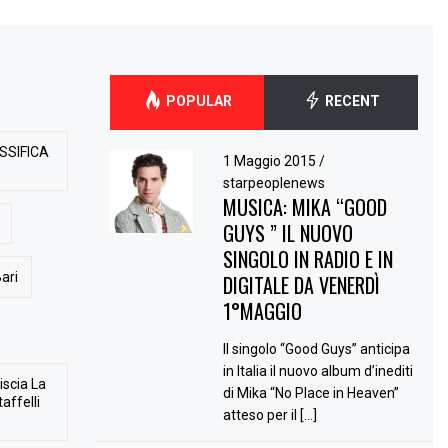
POPULAR
RECENT
SSIFICA
1 Maggio 2015
/
starpeoplenews
MUSICA: MIKA “GOOD
GUYS ” IL NUOVO
SINGOLO IN RADIO E IN
ari
DIGITALE DA VENERDÌ
1°MAGGIO
Il singolo “Good Guys” anticipa
in Italia il nuovo album d’inediti
iscia La
di Mika “No Place in Heaven”
affelli
atteso per il […]