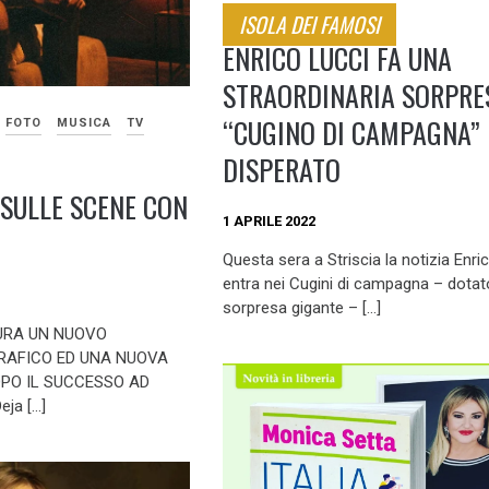
ISOLA DEI FAMOSI
ENRICO LUCCI FA UNA
STRAORDINARIA SORPRE
“CUGINO DI CAMPAGNA”
FOTO
MUSICA
TV
DISPERATO
 SULLE SCENE CON
1 APRILE 2022
Questa sera a Striscia la notizia Enri
entra nei Cugini di campagna – dotat
sorpresa gigante – […]
URA UN NUOVO
RAFICO ED UNA NUOVA
OPO IL SUCCESSO AD
eja […]