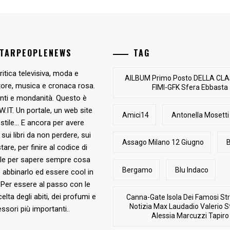
STARPEOPLENEWS
TAG
ritica televisiva, moda e
AlLBUM Primo Posto DELLA CLA
tore, musica e cronaca rosa.
FIMI-GFK Sfera Ebbasta
nti e mondanità. Questo è
T. Un portale, un web site
Amici14
Antonella Mosetti
stile... E ancora per avere
, sui libri da non perdere, sui
Assago Milano 12 Giugno
B
are, per finire al codice di
ile per sapere sempre cosa
Bergamo
Blu Indaco
abbinarlo ed essere cool in
Per essere al passo con le
elta degli abiti, dei profumi e
Canna-Gate Isola Dei Famosi Str
Notizia Max Laudadio Valerio St
ssori più importanti..
Alessia Marcuzzi Tapiro