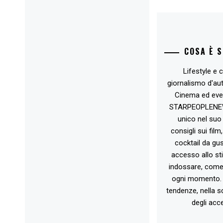
COSA È 
Lifestyle e c
giornalismo d'au
Cinema ed eve
STARPEOPLENEW.I
unico nel suo 
consigli sui film
cocktail da gust
accesso allo st
indossare, come 
ogni momento. 
tendenze, nella sc
degli acce