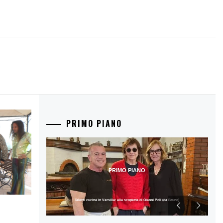
PRIMO PIANO
PRIMO PIANO
Talenti cucina in Versilia: alla scoperta di Gianni Poli (da Bruno)