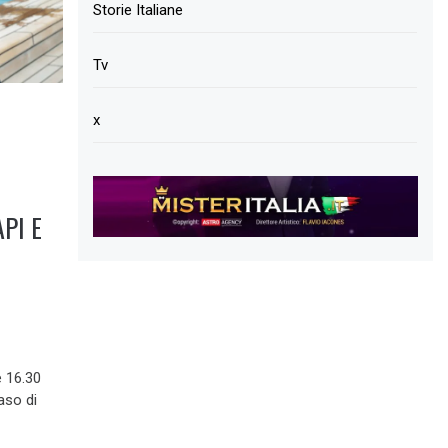
Storie Italiane
Tv
x
PI E
e 16.30
aso di