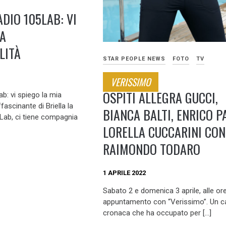
ADIO 105LAB: VI
IA
LITÀ
STAR PEOPLE NEWS
FOTO
TV
VERISSIMO
OSPITI ALLEGRA GUCCI,
ab: vi spiego la mia
fascinante di Briella la
BIANCA BALTI, ENRICO PA
5Lab, ci tiene compagnia
LORELLA CUCCARINI CON
RAIMONDO TODARO
1 APRILE 2022
Sabato 2 e domenica 3 aprile, alle or
appuntamento con “Verissimo”. Un c
cronaca che ha occupato per […]