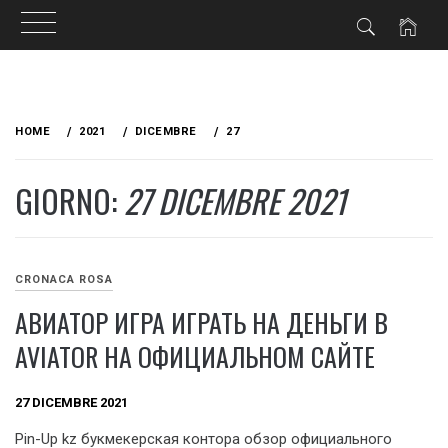
Skip
to
HOME
2021
DICEMBRE
27
content
GIORNO:
27 DICEMBRE 2021
CRONACA ROSA
АВИАТОР ИГРА ИГРАТЬ НА ДЕНЬГИ В
AVIATOR НА ОФИЦИАЛЬНОМ САЙТЕ
27 DICEMBRE 2021
Pin-Up kz букмекерская контора обзор официального